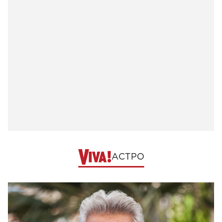
АСТРО