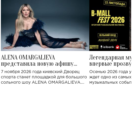
ALENA OMARGALIEVA
Легендарная м
представила новую афишу
впервые прозву
большого концерта во Дворце
Украине: где со
7 ноября 2026 года киевский Дворец
Осенью 2026 года у
спорта
спорта станет площадкой для большого
ждет одно из самы
сольного шоу ALENA OMARGALIEVA.
музыкальных событ
Концерт получил символичное название
«Не пьяная — влюбленная».