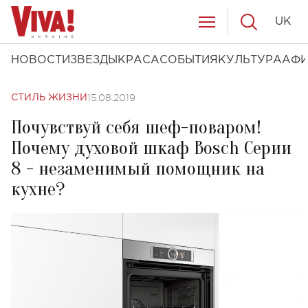
UK
НОВОСТИ
ЗВЕЗДЫ
КРАСА
СОБЫТИЯ
КУЛЬТУРА
АФ
15.08.2019
СТИЛЬ ЖИЗНИ
Почувствуй себя шеф-поваром!
Почему духовой шкаф Bosch Серии
8 - незаменимый помощник на
кухне?