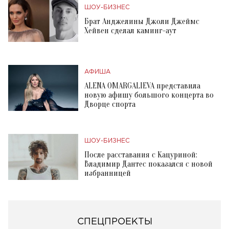
ШОУ-БИЗНЕС
Брат Анджелины Джоли Джеймс
Хейвен сделал каминг-аут
АФИША
ALENA OMARGALIEVA представила
новую афишу большого концерта во
Дворце спорта
ШОУ-БИЗНЕС
После расставания с Кацуриной:
Владимир Дантес показался с новой
избранницей
СПЕЦПРОЕКТЫ