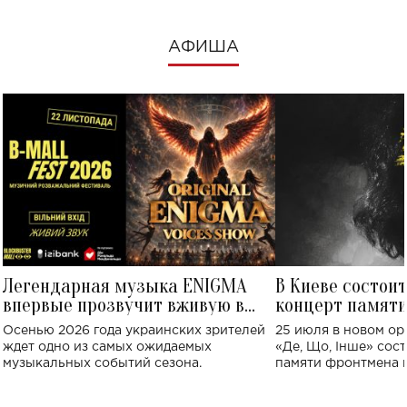
АФИША
Легендарная музыка ENIGMA
В Киеве состои
впервые прозвучит вживую в
концерт памят
Украине: где состоится концерт
Клименко: более
Осенью 2026 года украинских зрителей
25 июля в новом op
исполнят песн
ждет одно из самых ожидаемых
«Де, Що, Інше» сос
музыкальных событий сезона.
памяти фронтмена
Михаила Клименко. 
особенный музыкал