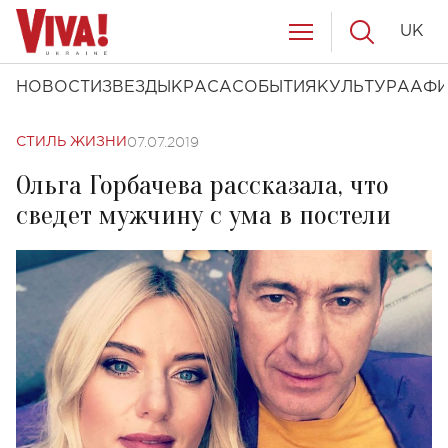
UK
НОВОСТИ
ЗВЕЗДЫ
КРАСА
СОБЫТИЯ
КУЛЬТУРА
АФ
07.07.2019
СТИЛЬ ЖИЗНИ
Ольга Горбачева рассказала, что
сведет мужчину с ума в постели