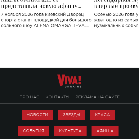
представила новую афишу
впервые прозву
большого концерта во Дворце
Украине: где со
7 ноября 2026 года киевский Дворец
Осенью 2026 года у
спорта
спорта станет площадкой для большого
ждет одно из самы
сольного шоу ALENA OMARGALIEVA.
музыкальных событ
Концерт получил символичное название
«Не пьяная — влюбленная».
ПРО НАС
КОНТАКТЫ
РЕКЛАМА НА САЙТЕ
НОВОСТИ
ЗВЕЗДЫ
КРАСА
СОБЫТИЯ
КУЛЬТУРА
АФИША