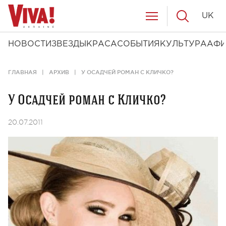
UK
НОВОСТИ
ЗВЕЗДЫ
КРАСА
СОБЫТИЯ
КУЛЬТУРА
АФ
ГЛАВНАЯ
АРХИВ
У ОСАДЧЕЙ РОМАН С КЛИЧКО?
У Осадчей роман с Кличко?
20.07.2011