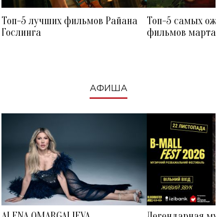
Топ-5 лучших фильмов Райана
Топ-5 самых о
Гослинга
фильмов марта 
посмотреть в к
АФИША
ALENA OMARGALIEVA
Легендарная м