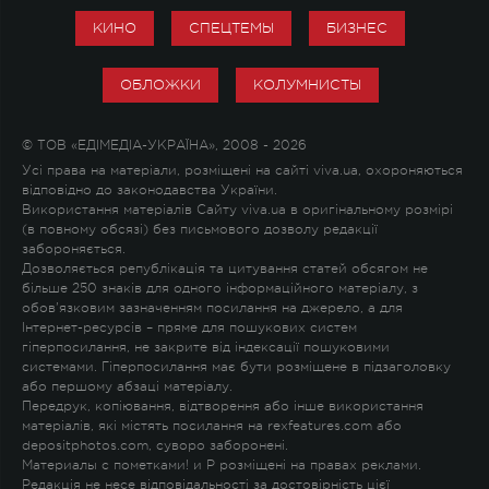
КИНО
СПЕЦТЕМЫ
БИЗНЕС
ОБЛОЖКИ
КОЛУМНИСТЫ
© ТОВ «ЕДІМЕДІА-УКРАЇНА», 2008 - 2026
Усі права на матеріали, розміщені на сайті viva.ua, охороняються
відповідно до законодавства України.
Використання матеріалів Сайту viva.ua в оригінальному розмірі
(в повному обсязі) без письмового дозволу редакції
забороняється.
Дозволяється републікація та цитування статей обсягом не
більше 250 знаків для одного інформаційного матеріалу, з
обов'язковим зазначенням посилання на джерело, а для
Інтернет-ресурсів – пряме для пошукових систем
гіперпосилання, не закрите від індексації пошуковими
системами. Гіперпосилання має бути розміщене в підзаголовку
або першому абзаці матеріалу.
Передрук, копіювання, відтворення або інше використання
матеріалів, які містять посилання на rexfeatures.com або
depositphotos.com, суворо заборонені.
Материалы с пометками
!
и
P
розміщені на правах реклами.
Редакція не несе відповідальності за достовірність цієї