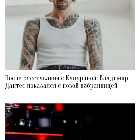
После расставания с Кацуриной: Владимир
Дантес показался с новой избранницей