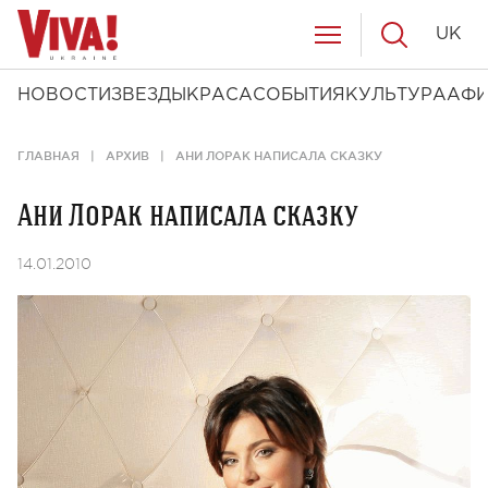
UK
НОВОСТИ
ЗВЕЗДЫ
КРАСА
СОБЫТИЯ
КУЛЬТУРА
АФ
ГЛАВНАЯ
АРХИВ
АНИ ЛОРАК НАПИСАЛА СКАЗКУ
Ани Лорак написала сказку
14.01.2010