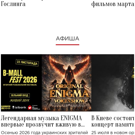
Гослинга
фильмов марта 
посмотреть в к
АФИША
Легендарная музыка ENIGMA
В Киеве состои
впервые прозвучит вживую в
концерт памят
Украине: где состоится концерт
Клименко: более
Осенью 2026 года украинских зрителей
25 июля в новом op