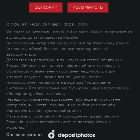
ОБЛОЖКИ
КОЛУМНИСТЫ
© ТОВ «ЕДІМЕДІА-УКРАЇНА», 2008 - 2026
Усі права на матеріали, розміщені на сайті viva.ua, охороняються
відповідно до законодавства України.
Використання матеріалів Сайту viva.ua в оригінальному розмірі
(в повному обсязі) без письмового дозволу редакції
забороняється.
Дозволяється републікація та цитування статей обсягом не
більше 250 знаків для одного інформаційного матеріалу, з
обов'язковим зазначенням посилання на джерело, а для
Інтернет-ресурсів – пряме для пошукових систем
гіперпосилання, не закрите від індексації пошуковими
системами. Гіперпосилання має бути розміщене в підзаголовку
або першому абзаці матеріалу.
Передрук, копіювання, відтворення або інше використання
матеріалів, які містять посилання на rexfeatures.com або
depositphotos.com, суворо заборонені.
Материалы с пометками
!
и
P
розміщені на правах реклами.
Редакція не несе відповідальності за достовірність цієї
інформації.
Стоковые фото от: