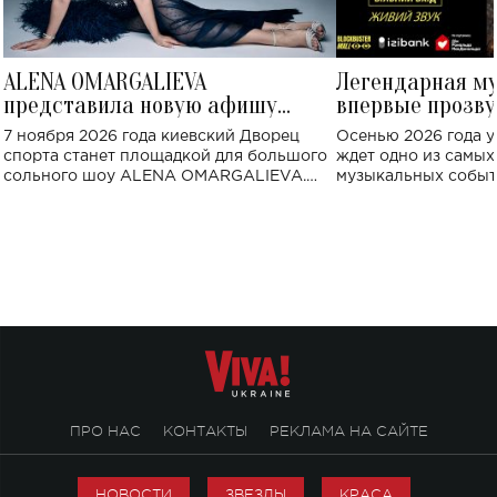
ALENA OMARGALIEVA
Легендарная м
представила новую афишу
впервые прозву
большого концерта во Дворце
Украине: где со
7 ноября 2026 года киевский Дворец
Осенью 2026 года у
спорта
спорта станет площадкой для большого
ждет одно из самы
сольного шоу ALENA OMARGALIEVA.
музыкальных событ
Концерт получил символичное название
«Не пьяная — влюбленная».
ПРО НАС
КОНТАКТЫ
РЕКЛАМА НА САЙТЕ
НОВОСТИ
ЗВЕЗДЫ
КРАСА