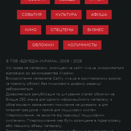
СОБЫТИЯ
КУЛЬТУРА
АФИША
КИНО
СПЕЦТЕМЫ
БИЗНЕС
ОБЛОЖКИ
КОЛУМНИСТЫ
© ТОВ «ЕДІМЕДІА-УКРАЇНА», 2008 - 2026
Усі права на матеріали, розміщені на сайті viva.ua, охороняються
відповідно до законодавства України.
Використання матеріалів Сайту viva.ua в оригінальному розмірі
(в повному обсязі) без письмового дозволу редакції
забороняється.
Дозволяється републікація та цитування статей обсягом не
більше 250 знаків для одного інформаційного матеріалу, з
обов'язковим зазначенням посилання на джерело, а для
Інтернет-ресурсів – пряме для пошукових систем
гіперпосилання, не закрите від індексації пошуковими
системами. Гіперпосилання має бути розміщене в підзаголовку
або першому абзаці матеріалу.
Передрук, копіювання, відтворення або інше використання