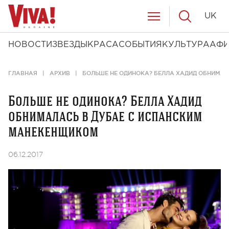
UK
НОВОСТИ
ЗВЕЗДЫ
КРАСА
СОБЫТИЯ
КУЛЬТУРА
АФ
ГЛАВНАЯ
АРХИВ
БОЛЬШЕ НЕ ОДИНОКА? БЕЛЛА ХАДИД ОБНИМА
Больше не одинока? Белла Хадид
обнималась в Дубае с испанским
манекенщиком
06.12.2017