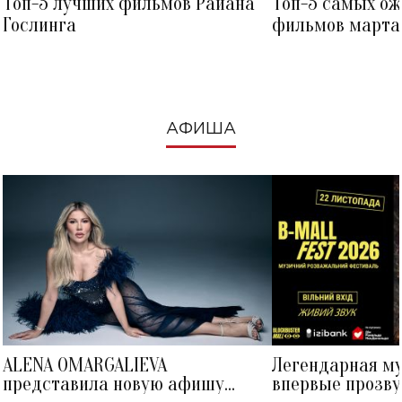
Топ-5 лучших фильмов Райана
Топ-5 самых о
Гослинга
фильмов марта 
посмотреть в к
АФИША
ALENA OMARGALIEVA
Легендарная м
представила новую афишу
впервые прозву