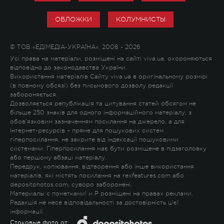
ОБЛОЖКИ
КОЛУМНИСТЫ
© ТОВ «ЕДІМЕДІА-УКРАЇНА», 2008 - 2026
Усі права на матеріали, розміщені на сайті viva.ua, охороняються
відповідно до законодавства України.
Використання матеріалів Сайту viva.ua в оригінальному розмірі
(в повному обсязі) без письмового дозволу редакції
забороняється.
Дозволяється републікація та цитування статей обсягом не
більше 250 знаків для одного інформаційного матеріалу, з
обов'язковим зазначенням посилання на джерело, а для
Інтернет-ресурсів – пряме для пошукових систем
гіперпосилання, не закрите від індексації пошуковими
системами. Гіперпосилання має бути розміщене в підзаголовку
або першому абзаці матеріалу.
Передрук, копіювання, відтворення або інше використання
матеріалів, які містять посилання на rexfeatures.com або
depositphotos.com, суворо заборонені.
Материалы с пометками
!
и
P
розміщені на правах реклами.
Редакція не несе відповідальності за достовірність цієї
інформації.
Стоковые фото от: