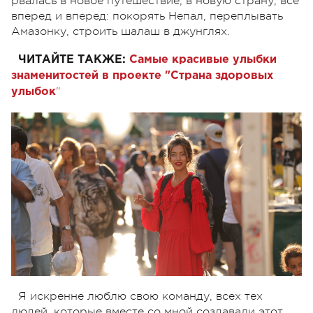
рвалась в новое путешествие, в новую страну, все
вперед и вперед: покорять Непал, переплывать
Амазонку, строить шалаш в джунглях.
ЧИТАЙТЕ ТАКЖЕ:
Самые красивые улыбки
знаменитостей в проекте "Страна здоровых
"
улыбок
Я искренне люблю свою команду, всех тех
людей, которые вместе со мной создавали этот