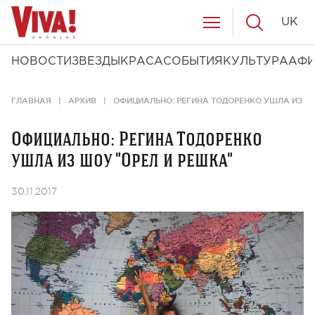
UK
НОВОСТИ
ЗВЕЗДЫ
КРАСА
СОБЫТИЯ
КУЛЬТУРА
АФ
ГЛАВНАЯ
АРХИВ
ОФИЦИАЛЬНО: РЕГИНА ТОДОРЕНКО УШЛА ИЗ ШО
Официально: Регина Тодоренко
ушла из шоу "Орел и решка"
30.11.2017