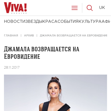
UK
НОВОСТИ
ЗВЕЗДЫ
КРАСА
СОБЫТИЯ
КУЛЬТУРА
АФ
ГЛАВНАЯ
АРХИВ
ДЖАМАЛА ВОЗВРАЩАЕТСЯ НА ЕВРОВИДЕНИЕ
Джамала возвращается на
Евровидение
28.11.2017