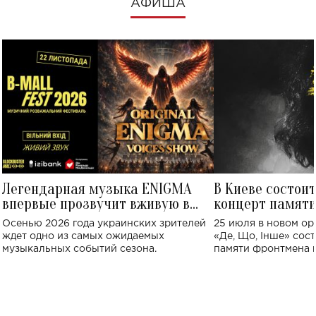
АФИША
Легендарная музыка ENIGMA
В Киеве состои
впервые прозвучит вживую в
концерт памят
Украине: где состоится концерт
Клименко: более
Осенью 2026 года украинских зрителей
25 июля в новом op
исполнят песн
ждет одно из самых ожидаемых
«Де, Що, Інше» сос
музыкальных событий сезона.
памяти фронтмена
Михаила Клименко. 
особенный музыкал
посвященный артист
стало символом ис
настоящей любви.