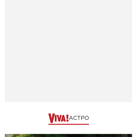
АСТРО