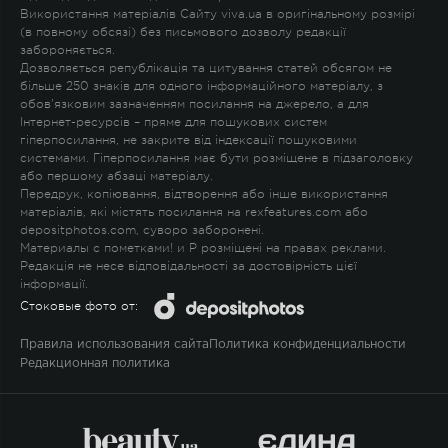
Використання матеріалів Сайту viva.ua в оригінальному розмірі
(в повному обсязі) без письмового дозволу редакції
забороняється.
Дозволяється републікація та цитування статей обсягом не
більше 250 знаків для одного інформаційного матеріалу, з
обов'язковим зазначенням посилання на джерело, а для
Інтернет-ресурсів – пряме для пошукових систем
гіперпосилання, не закрите від індексації пошуковими
системами. Гіперпосилання має бути розміщене в підзаголовку
або першому абзаці матеріалу.
Передрук, копіювання, відтворення або інше використання
матеріалів, які містять посилання на rexfeatures.com або
depositphotos.com, суворо заборонені.
Материалы с пометками
!
и
P
розміщені на правах реклами.
Редакція не несе відповідальності за достовірність цієї
інформації.
Стоковые фото от:
Правила использования сайта
Политика конфиденциальности
Редакционная политика