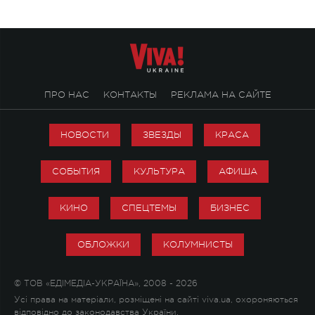
ПРО НАС
КОНТАКТЫ
РЕКЛАМА НА САЙТЕ
НОВОСТИ
ЗВЕЗДЫ
КРАСА
СОБЫТИЯ
КУЛЬТУРА
АФИША
КИНО
СПЕЦТЕМЫ
БИЗНЕС
ОБЛОЖКИ
КОЛУМНИСТЫ
© ТОВ «ЕДІМЕДІА-УКРАЇНА», 2008 - 2026
Усі права на матеріали, розміщені на сайті viva.ua, охороняються
відповідно до законодавства України.