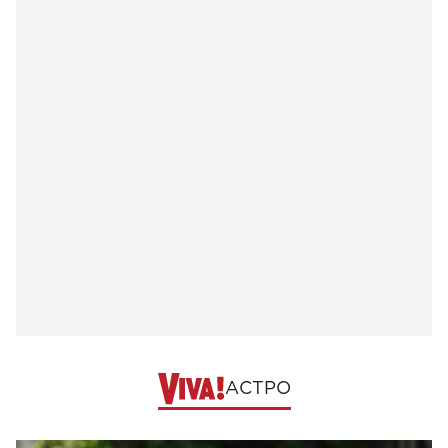
АСТРО