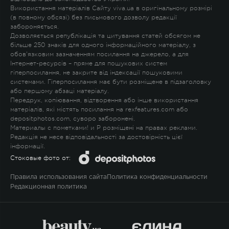
Використання матеріалів Сайту viva.ua в оригінальному розмірі
(в повному обсязі) без письмового дозволу редакції
забороняється.
Дозволяється републікація та цитування статей обсягом не
більше 250 знаків для одного інформаційного матеріалу, з
обов'язковим зазначенням посилання на джерело, а для
Інтернет-ресурсів – пряме для пошукових систем
гіперпосилання, не закрите від індексації пошуковими
системами. Гіперпосилання має бути розміщене в підзаголовку
або першому абзаці матеріалу.
Передрук, копіювання, відтворення або інше використання
матеріалів, які містять посилання на rexfeatures.com або
depositphotos.com, суворо заборонені.
Материалы с пометками
!
и
P
розміщені на правах реклами.
Редакція не несе відповідальності за достовірність цієї
інформації.
Стоковые фото от:
Правила использования сайта
Политика конфиденциальности
Редакционная политика