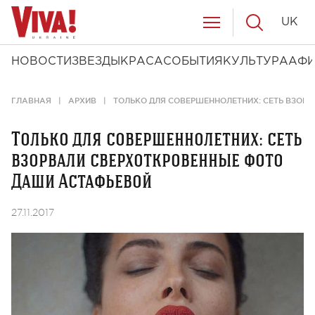
UK
НОВОСТИ
ЗВЕЗДЫ
КРАСА
СОБЫТИЯ
КУЛЬТУРА
АФ
ГЛАВНАЯ
АРХИВ
ТОЛЬКО ДЛЯ СОВЕРШЕННОЛЕТНИХ: СЕТЬ ВЗОР
Только для совершеннолетних: сеть
взорвали сверхоткровенные фото
Даши Астафьевой
27.11.2017