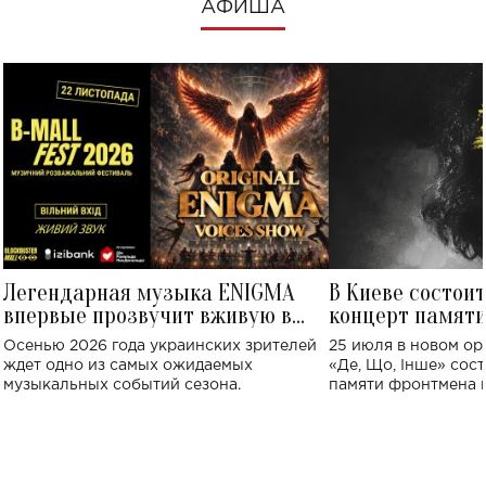
АФИША
Легендарная музыка ENIGMA
В Киеве состои
впервые прозвучит вживую в
концерт памят
Украине: где состоится концерт
Клименко: более
Осенью 2026 года украинских зрителей
25 июля в новом op
исполнят песн
ждет одно из самых ожидаемых
«Де, Що, Інше» сос
музыкальных событий сезона.
памяти фронтмена
Михаила Клименко. 
особенный музыкал
посвященный артист
стало символом ис
настоящей любви.