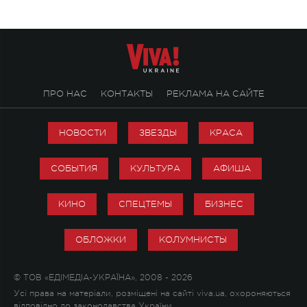
ПРО НАС
КОНТАКТЫ
РЕКЛАМА НА САЙТЕ
НОВОСТИ
ЗВЕЗДЫ
КРАСА
СОБЫТИЯ
КУЛЬТУРА
АФИША
КИНО
СПЕЦТЕМЫ
БИЗНЕС
ОБЛОЖКИ
КОЛУМНИСТЫ
© ТОВ «ЕДІМЕДІА-УКРАЇНА», 2008 - 2026
Усі права на матеріали, розміщені на сайті viva.ua, охороняються
відповідно до законодавства України.