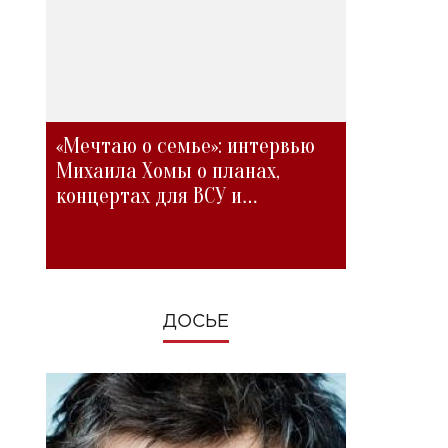
«Мечтаю о семье»: интервью
Михаила Хомы о планах,
концертах для ВСУ и
изменениях во время войны
ДОСЬЕ