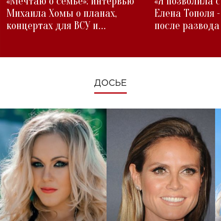
«Мечтаю о семье»: интервью
«Я позволила 
Михаила Хомы о планах,
Елена Тополя 
концертах для ВСУ и
после развода
изменениях во время войны
ДОСЬЕ