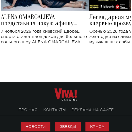
ALENA OMARGALIEVA
Легендарная м
представила новую афишу
впервые прозву
большого концерта во Дворце
Украине: где со
7 ноября 2026 года киевский Дворец
Осенью 2026 года у
спорта
спорта станет площадкой для большого
ждет одно из самы
сольного шоу ALENA OMARGALIEVA.
музыкальных событ
Концерт получил символичное название
«Не пьяная — влюбленная».
ПРО НАС
КОНТАКТЫ
РЕКЛАМА НА САЙТЕ
НОВОСТИ
ЗВЕЗДЫ
КРАСА