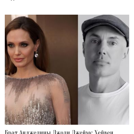
Брат Анджелины Джоли Джеймс Хейвен