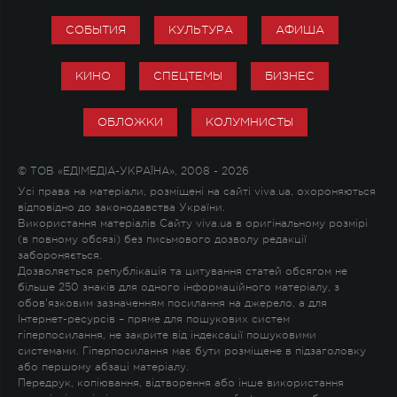
СОБЫТИЯ
КУЛЬТУРА
АФИША
КИНО
СПЕЦТЕМЫ
БИЗНЕС
ОБЛОЖКИ
КОЛУМНИСТЫ
© ТОВ «ЕДІМЕДІА-УКРАЇНА», 2008 - 2026
Усі права на матеріали, розміщені на сайті viva.ua, охороняються
відповідно до законодавства України.
Використання матеріалів Сайту viva.ua в оригінальному розмірі
(в повному обсязі) без письмового дозволу редакції
забороняється.
Дозволяється републікація та цитування статей обсягом не
більше 250 знаків для одного інформаційного матеріалу, з
обов'язковим зазначенням посилання на джерело, а для
Інтернет-ресурсів – пряме для пошукових систем
гіперпосилання, не закрите від індексації пошуковими
системами. Гіперпосилання має бути розміщене в підзаголовку
або першому абзаці матеріалу.
Передрук, копіювання, відтворення або інше використання