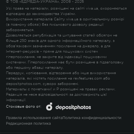
© ТОВ «ЕДІМЕДІА-УКРАЇНА», 2008 - 2026
Усі права на матеріали, розміщені на сайті viva.ua, охороняються
відповідно до законодавства України.
Використання матеріалів Сайту viva.ua в оригінальному розмірі
(в повному обсязі) без письмового дозволу редакції
забороняється.
Дозволяється републікація та цитування статей обсягом не
більше 250 знаків для одного інформаційного матеріалу, з
обов'язковим зазначенням посилання на джерело, а для
Інтернет-ресурсів – пряме для пошукових систем
гіперпосилання, не закрите від індексації пошуковими
системами. Гіперпосилання має бути розміщене в підзаголовку
або першому абзаці матеріалу.
Передрук, копіювання, відтворення або інше використання
матеріалів, які містять посилання на rexfeatures.com або
depositphotos.com, суворо заборонені.
Материалы с пометками
!
и
P
розміщені на правах реклами.
Редакція не несе відповідальності за достовірність цієї
інформації.
Стоковые фото от:
Правила использования сайта
Политика конфиденциальности
Редакционная политика