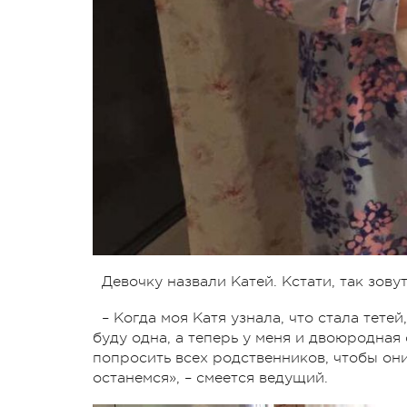
Девочку назвали Катей. Кстати, так зову
– Когда моя Катя узнала, что стала тетей
буду одна, а теперь у меня и двоюродная
попросить всех родственников, чтобы он
останемся», – смеется ведущий.