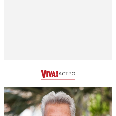
АСТРО