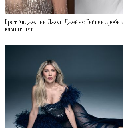
Брат Анджеліни Джолі Джеймс Гейвен зробив
камінг-аут