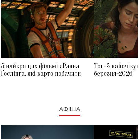
5 найкращих фільмів Раяна
Топ-5 найочіку
Ґослінга, які варто побачити
березня-2026
АФІША