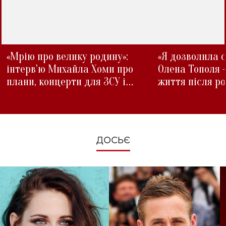
«Мрію про велику родину»:
«Я дозволила с
інтерв'ю Михайла Хоми про
Олена Тополя 
плани, концерти для ЗСУ і
життя після р
зміни під час війни
ДОСЬЄ