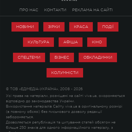
ПРО НАС
КОНТАКТИ
РЕКЛАМА НА САЙТІ
НОВИНИ
ЗІРКИ
КРАСА
ПОДІЇ
КУЛЬТУРА
АФІША
КІНО
СПЕЦТЕМИ
БІЗНЕС
ОБКЛАДИНКИ
КОЛУМНІСТИ
© ТОВ «ЕДІМЕДІА-УКРАЇНА», 2008 - 2026
Усі права на матеріали, розміщені на сайті viva.ua, охороняються
відповідно до законодавства України.
Використання матеріалів Сайту viva.ua в оригінальному розмірі
(в повному обсязі) без письмового дозволу редакції
забороняється.
Дозволяється републікація та цитування статей обсягом не
більше 250 знаків для одного інформаційного матеріалу, з