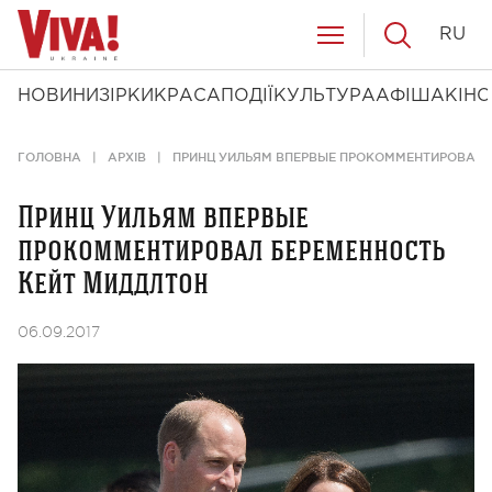
RU
НОВИНИ
ЗІРКИ
КРАСА
ПОДІЇ
КУЛЬТУРА
АФІША
КІНО
ГОЛОВНА
АРХІВ
ПРИНЦ УИЛЬЯМ ВПЕРВЫЕ ПРОКОММЕНТИРОВАЛ 
Принц Уильям впервые
прокомментировал беременность
Кейт Миддлтон
06.09.2017