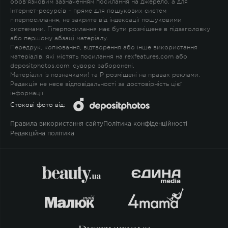
обов'язковим зазначенням посилання на джерело, а для
Інтернет-ресурсів – пряме для пошукових систем
гіперпосилання, не закрите від індексації пошуковими
системами. Гіперпосилання має бути розміщене в підзаголовку
або першому абзаці матеріалу.
Передрук, копіювання, відтворення або інше використання
матеріалів, які містять посилання на rexfeatures.com або
depositphotos.com, суворо заборонені.
Матеріали із позначками
!
та
P
розміщені на правах реклами.
Редакція не несе відповідальності за достовірність цієї
інформації.
Стокові фото від:
Правила використання сайту
Політика конфіденційності
Редакційна політика