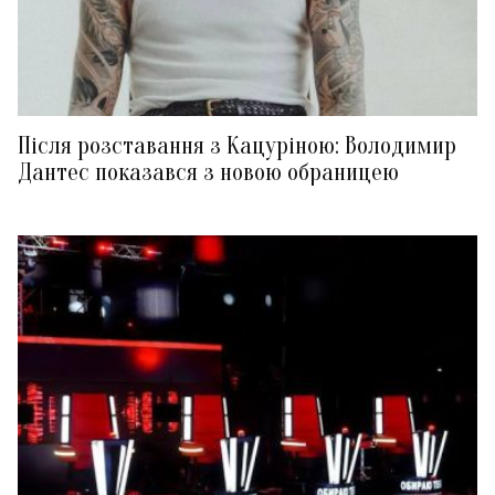
Після розставання з Кацуріною: Володимир
Дантес показався з новою обраницею