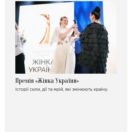
Премія «Жінка України»
Історії сили, дії та мрій, які змінюють країну.