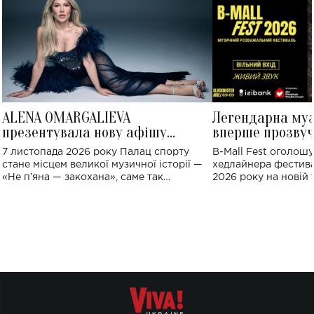
ALENA OMARGALIEVA
Легендарна му
презентувала нову афішу
вперше прозвуч
великого концерту в Палаці
Україні: де від
7 листопада 2026 року Палац спорту
B-Mall Fest оголош
спорту
стане місцем великої музичної історії —
хедлайнера фестива
«Не пʼяна — закохана», саме так
2026 року на новій т
символічно названо майбутній концерт
stage відбудеться у
ALENA OMARGALIEVA.
ENIGMA VOICES' OR