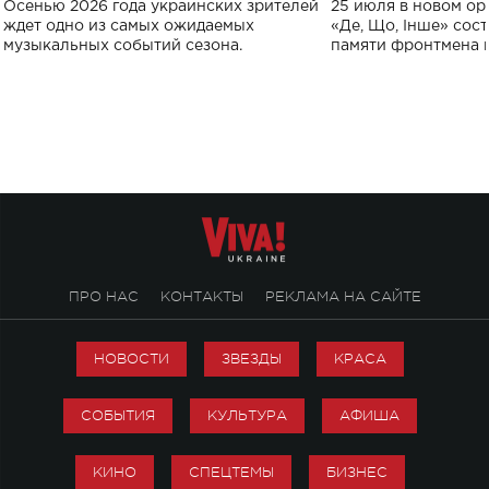
Осенью 2026 года украинских зрителей
25 июля в новом op
исполнят песн
ждет одно из самых ожидаемых
«Де, Що, Інше» сос
музыкальных событий сезона.
памяти фронтмена
Михаила Клименко. 
особенный музыкал
посвященный артист
стало символом ис
настоящей любви.
ПРО НАС
КОНТАКТЫ
РЕКЛАМА НА САЙТЕ
НОВОСТИ
ЗВЕЗДЫ
КРАСА
СОБЫТИЯ
КУЛЬТУРА
АФИША
КИНО
СПЕЦТЕМЫ
БИЗНЕС