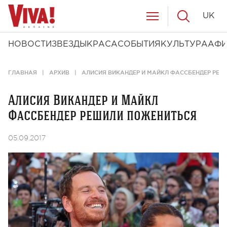
UK
НОВОСТИ
ЗВЕЗДЫ
КРАСА
СОБЫТИЯ
КУЛЬТУРА
АФ
ГЛАВНАЯ
АРХИВ
АЛИСИЯ ВИКАНДЕР И МАЙКЛ ФАССБЕНДЕР РЕ
Алисия Викандер и Майкл
Фассбендер решили пожениться
05.09.2017