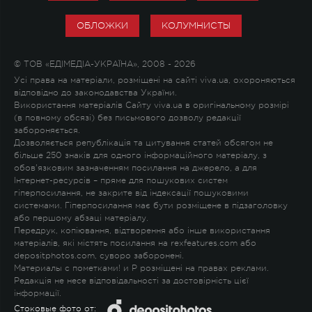
ОБЛОЖКИ
КОЛУМНИСТЫ
© ТОВ «ЕДІМЕДІА-УКРАЇНА», 2008 - 2026
Усі права на матеріали, розміщені на сайті viva.ua, охороняються
відповідно до законодавства України.
Використання матеріалів Сайту viva.ua в оригінальному розмірі
(в повному обсязі) без письмового дозволу редакції
забороняється.
Дозволяється републікація та цитування статей обсягом не
більше 250 знаків для одного інформаційного матеріалу, з
обов'язковим зазначенням посилання на джерело, а для
Інтернет-ресурсів – пряме для пошукових систем
гіперпосилання, не закрите від індексації пошуковими
системами. Гіперпосилання має бути розміщене в підзаголовку
або першому абзаці матеріалу.
Передрук, копіювання, відтворення або інше використання
матеріалів, які містять посилання на rexfeatures.com або
depositphotos.com, суворо заборонені.
Материалы с пометками
!
и
P
розміщені на правах реклами.
Редакція не несе відповідальності за достовірність цієї
інформації.
Стоковые фото от: