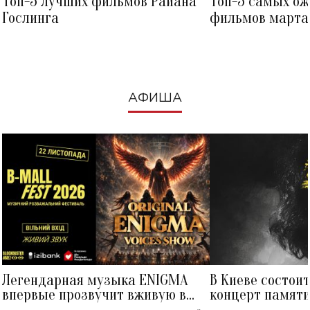
Топ-5 лучших фильмов Райана
Топ-5 самых о
Гослинга
фильмов марта 
посмотреть в к
АФИША
Легендарная музыка ENIGMA
В Киеве состои
впервые прозвучит вживую в
концерт памят
Украине: где состоится концерт
Клименко: более