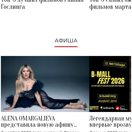
Гослинга
фильмов марта 
посмотреть в к
АФИША
ALENA OMARGALIEVA
Легендарная м
представила новую афишу
впервые прозву
большого концерта во Дворце
Украине: где со