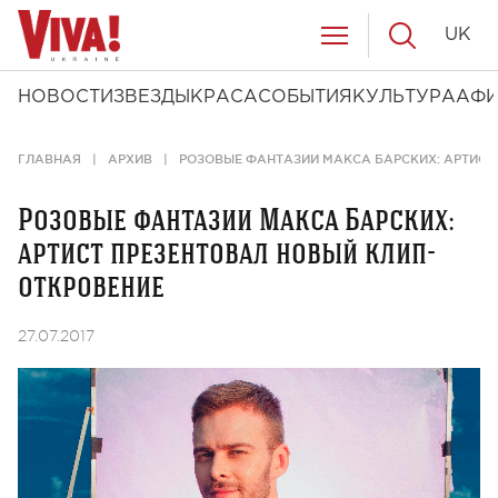
UK
НОВОСТИ
ЗВЕЗДЫ
КРАСА
СОБЫТИЯ
КУЛЬТУРА
АФ
ГЛАВНАЯ
АРХИВ
РОЗОВЫЕ ФАНТАЗИИ МАКСА БАРСКИХ: АРТИСТ
Розовые фантазии Макса Барских:
артист презентовал новый клип-
откровение
27.07.2017