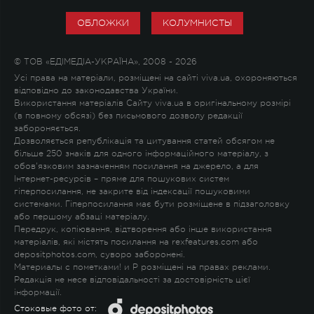
ОБЛОЖКИ
КОЛУМНИСТЫ
© ТОВ «ЕДІМЕДІА-УКРАЇНА», 2008 - 2026
Усі права на матеріали, розміщені на сайті viva.ua, охороняються
відповідно до законодавства України.
Використання матеріалів Сайту viva.ua в оригінальному розмірі
(в повному обсязі) без письмового дозволу редакції
забороняється.
Дозволяється републікація та цитування статей обсягом не
більше 250 знаків для одного інформаційного матеріалу, з
обов'язковим зазначенням посилання на джерело, а для
Інтернет-ресурсів – пряме для пошукових систем
гіперпосилання, не закрите від індексації пошуковими
системами. Гіперпосилання має бути розміщене в підзаголовку
або першому абзаці матеріалу.
Передрук, копіювання, відтворення або інше використання
матеріалів, які містять посилання на rexfeatures.com або
depositphotos.com, суворо заборонені.
Материалы с пометками
!
и
P
розміщені на правах реклами.
Редакція не несе відповідальності за достовірність цієї
інформації.
Стоковые фото от: