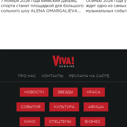
7 ноября 2026 года киевский Дворец
Осенью 2026 года у
спорта
спорта станет площадкой для большого
ждет одно из самы
сольного шоу ALENA OMARGALIEVA.
музыкальных событ
Концерт получил символичное название
«Не пьяная — влюбленная».
ПРО НАС
КОНТАКТЫ
РЕКЛАМА НА САЙТЕ
НОВОСТИ
ЗВЕЗДЫ
КРАСА
СОБЫТИЯ
КУЛЬТУРА
АФИША
КИНО
СПЕЦТЕМЫ
БИЗНЕС