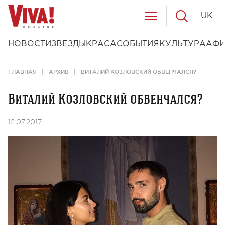
UK
НОВОСТИ
ЗВЕЗДЫ
КРАСА
СОБЫТИЯ
КУЛЬТУРА
АФ
ГЛАВНАЯ
АРХИВ
ВИТАЛИЙ КОЗЛОВСКИЙ ОБВЕНЧАЛСЯ?
Виталий Козловский обвенчался?
12.07.2017