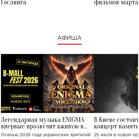
Гослинга
фильмов марта 
посмотреть в к
АФИША
Легендарная музыка ENIGMA
В Киеве состои
впервые прозвучит вживую в
концерт памят
Украине: где состоится концерт
Клименко: более
Осенью 2026 года украинских зрителей
25 июля в новом op