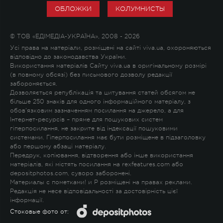
ОБЛОЖКИ
КОЛУМНИСТЫ
© ТОВ «ЕДІМЕДІА-УКРАЇНА», 2008 - 2026
Усі права на матеріали, розміщені на сайті viva.ua, охороняються
відповідно до законодавства України.
Використання матеріалів Сайту viva.ua в оригінальному розмірі
(в повному обсязі) без письмового дозволу редакції
забороняється.
Дозволяється републікація та цитування статей обсягом не
більше 250 знаків для одного інформаційного матеріалу, з
обов'язковим зазначенням посилання на джерело, а для
Інтернет-ресурсів – пряме для пошукових систем
гіперпосилання, не закрите від індексації пошуковими
системами. Гіперпосилання має бути розміщене в підзаголовку
або першому абзаці матеріалу.
Передрук, копіювання, відтворення або інше використання
матеріалів, які містять посилання на rexfeatures.com або
depositphotos.com, суворо заборонені.
Материалы с пометками
!
и
P
розміщені на правах реклами.
Редакція не несе відповідальності за достовірність цієї
інформації.
Стоковые фото от: