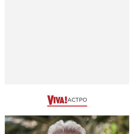
АСТРО