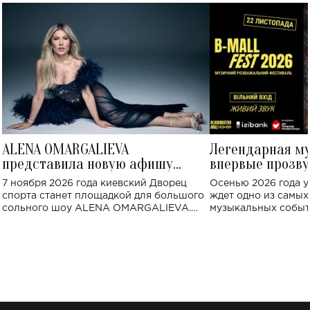
ALENA OMARGALIEVA
Легендарная м
представила новую афишу
впервые прозву
большого концерта во Дворце
Украине: где со
7 ноября 2026 года киевский Дворец
Осенью 2026 года у
спорта
спорта станет площадкой для большого
ждет одно из самы
сольного шоу ALENA OMARGALIEVA.
музыкальных событ
Концерт получил символичное название
«Не пьяная — влюбленная».