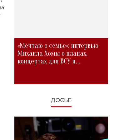
о
ла
е
«Мечтаю о семье»: интервью
Михаила Хомы о планах,
концертах для ВСУ и
изменениях во время войны
ДОСЬЕ