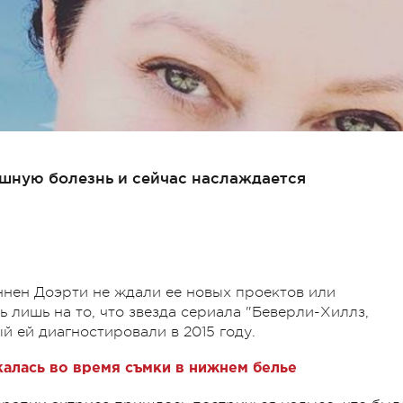
шную болезнь и сейчас наслаждается
нен Доэрти не ждали ее новых проектов или
ь лишь на то, что звезда сериала "Беверли-Хиллз,
ый ей диагностировали в 2015 году.
алась во время съмки в нижнем белье