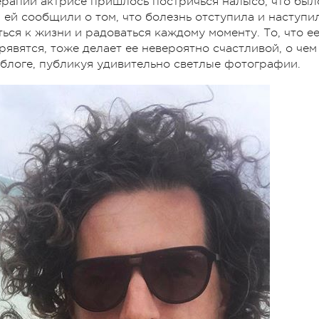
ерапии актрисе пришлось постричься налысо, что был
 ей сообщили о том, что болезнь отступила и наступи
ься к жизни и радоваться каждому моменту. То, что е
рявятся, тоже делает ее невероятно счастливой, о чем
блоге, публикуя удивительно светлые фотографии.