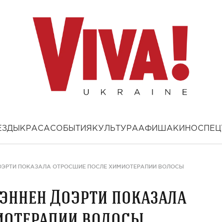
ЕЗДЫ
КРАСА
СОБЫТИЯ
КУЛЬТУРА
АФИША
КИНО
СПЕЦ
ОЭРТИ ПОКАЗАЛА ОТРОСШИЕ ПОСЛЕ ХИМИОТЕРАПИИ ВОЛОСЫ
эннен Доэрти показала
иотерапии волосы