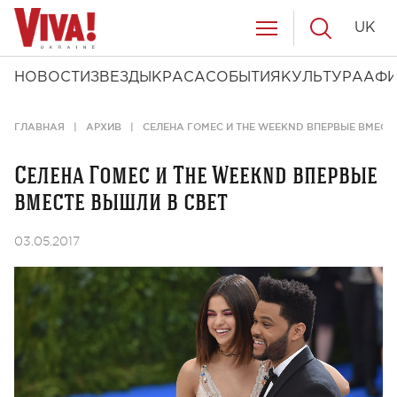
UK
НОВОСТИ
ЗВЕЗДЫ
КРАСА
СОБЫТИЯ
КУЛЬТУРА
АФ
ГЛАВНАЯ
АРХИВ
СЕЛЕНА ГОМЕС И THE WEEKND ВПЕРВЫЕ ВМЕСТ
Селена Гомес и The Weeknd впервые
вместе вышли в свет
03.05.2017