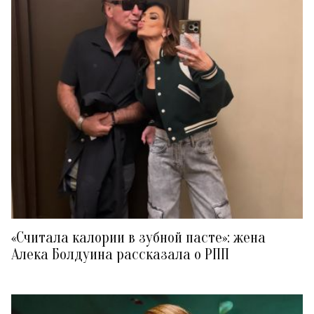
«Считала калории в зубной пасте»: жена
Алека Болдуина рассказала о РПП