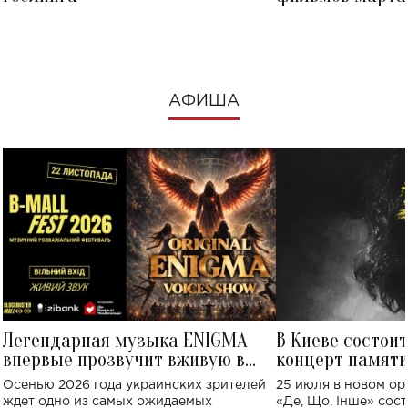
посмотреть в к
АФИША
Легендарная музыка ENIGMA
В Киеве состои
впервые прозвучит вживую в
концерт памят
Украине: где состоится концерт
Клименко: более
Осенью 2026 года украинских зрителей
25 июля в новом op
исполнят песн
ждет одно из самых ожидаемых
«Де, Що, Інше» сос