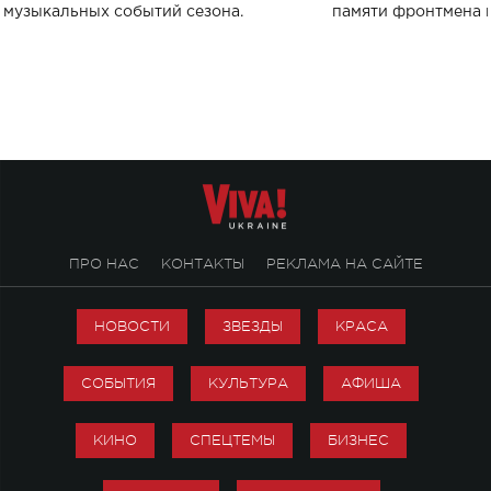
музыкальных событий сезона.
памяти фронтмена
Михаила Клименко. 
особенный музыкал
посвященный артист
стало символом ис
настоящей любви.
ПРО НАС
КОНТАКТЫ
РЕКЛАМА НА САЙТЕ
НОВОСТИ
ЗВЕЗДЫ
КРАСА
СОБЫТИЯ
КУЛЬТУРА
АФИША
КИНО
СПЕЦТЕМЫ
БИЗНЕС