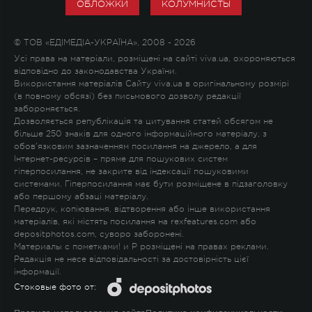
ОБЛОЖКИ
КОЛУМНИСТЫ
© ТОВ «ЕДІМЕДІА-УКРАЇНА», 2008 - 2026
Усі права на матеріали, розміщені на сайті viva.ua, охороняються
відповідно до законодавства України.
Використання матеріалів Сайту viva.ua в оригінальному розмірі
(в повному обсязі) без письмового дозволу редакції
забороняється.
Дозволяється републікація та цитування статей обсягом не
більше 250 знаків для одного інформаційного матеріалу, з
обов'язковим зазначенням посилання на джерело, а для
Інтернет-ресурсів – пряме для пошукових систем
гіперпосилання, не закрите від індексації пошуковими
системами. Гіперпосилання має бути розміщене в підзаголовку
або першому абзаці матеріалу.
Передрук, копіювання, відтворення або інше використання
матеріалів, які містять посилання на rexfeatures.com або
depositphotos.com, суворо заборонені.
Материалы с пометками
!
и
P
розміщені на правах реклами.
Редакція не несе відповідальності за достовірність цієї
інформації.
Стоковые фото от: