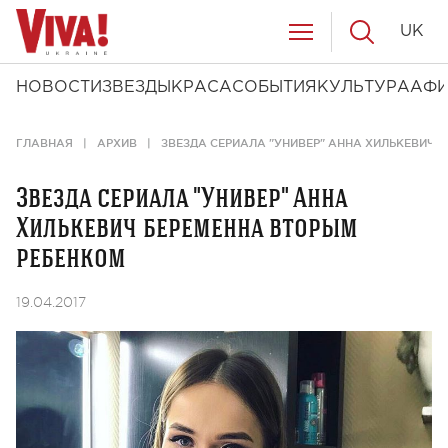
UK
НОВОСТИ
ЗВЕЗДЫ
КРАСА
СОБЫТИЯ
КУЛЬТУРА
АФ
ГЛАВНАЯ
АРХИВ
ЗВЕЗДА СЕРИАЛА "УНИВЕР" АННА ХИЛЬКЕВИЧ 
Звезда сериала "Универ" Анна
Хилькевич беременна вторым
ребенком
19.04.2017