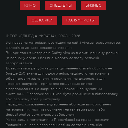
КИНО
СПЕЦТЕМЫ
БИЗНЕС
ОБЛОЖКИ
КОЛУМНИСТЫ
© ТОВ «ЕДІМЕДІА-УКРАЇНА», 2008 - 2026
Усі права на матеріали, розміщені на сайті viva.ua, охороняються
відповідно до законодавства України.
Використання матеріалів Сайту viva.ua в оригінальному розмірі
(в повному обсязі) без письмового дозволу редакції
забороняється.
Дозволяється републікація та цитування статей обсягом не
більше 250 знаків для одного інформаційного матеріалу, з
обов'язковим зазначенням посилання на джерело, а для
Інтернет-ресурсів – пряме для пошукових систем
гіперпосилання, не закрите від індексації пошуковими
системами. Гіперпосилання має бути розміщене в підзаголовку
або першому абзаці матеріалу.
Передрук, копіювання, відтворення або інше використання
матеріалів, які містять посилання на rexfeatures.com або
depositphotos.com, суворо заборонені.
Материалы с пометками
!
и
P
розміщені на правах реклами.
Редакція не несе відповідальності за достовірність цієї