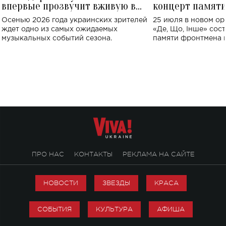
впервые прозвучит вживую в
концерт памят
Украине: где состоится концерт
Клименко: более
Осенью 2026 года украинских зрителей
25 июля в новом op
исполнят песн
ждет одно из самых ожидаемых
«Де, Що, Інше» сос
музыкальных событий сезона.
памяти фронтмена
Михаила Клименко. 
особенный музыкал
посвященный артист
стало символом ис
настоящей любви.
ПРО НАС
КОНТАКТЫ
РЕКЛАМА НА САЙТЕ
НОВОСТИ
ЗВЕЗДЫ
КРАСА
СОБЫТИЯ
КУЛЬТУРА
АФИША