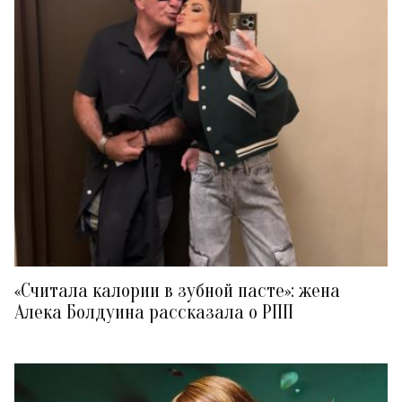
«Считала калории в зубной пасте»: жена
Алека Болдуина рассказала о РПП