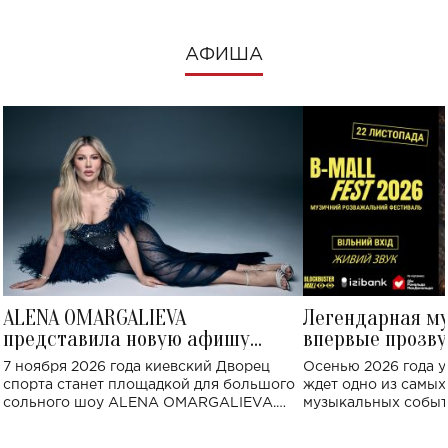
АФИША
ALENA OMARGALIEVA
Легендарная м
представила новую афишу
впервые прозву
большого концерта во Дворце
Украине: где со
7 ноября 2026 года киевский Дворец
Осенью 2026 года у
спорта
спорта станет площадкой для большого
ждет одно из самы
сольного шоу ALENA OMARGALIEVA.
музыкальных событ
Концерт получил символичное название
«Не пьяная — влюбленная».