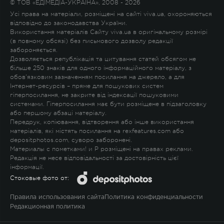
© ТОВ «ЕДІМЕДІА-УКРАЇНА», 2008 - 2026
Усі права на матеріали, розміщені на сайті viva.ua, охороняються
відповідно до законодавства України.
Використання матеріалів Сайту viva.ua в оригінальному розмірі
(в повному обсязі) без письмового дозволу редакції
забороняється.
Дозволяється републікація та цитування статей обсягом не
більше 250 знаків для одного інформаційного матеріалу, з
обов'язковим зазначенням посилання на джерело, а для
Інтернет-ресурсів – пряме для пошукових систем
гіперпосилання, не закрите від індексації пошуковими
системами. Гіперпосилання має бути розміщене в підзаголовку
або першому абзаці матеріалу.
Передрук, копіювання, відтворення або інше використання
матеріалів, які містять посилання на rexfeatures.com або
depositphotos.com, суворо заборонені.
Материалы с пометками
!
и
P
розміщені на правах реклами.
Редакція не несе відповідальності за достовірність цієї
інформації.
Стоковые фото от:
Правила использования сайта
Политика конфиденциальности
Редакционная политика