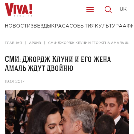
UK
НОВОСТИ
ЗВЕЗДЫ
КРАСА
СОБЫТИЯ
КУЛЬТУРА
АФ
ГЛАВНАЯ
АРХИВ
СМИ: ДЖОРДЖ КЛУНИ И ЕГО ЖЕНА АМАЛЬ ЖДУ
СМИ: Джордж Клуни и его жена
Амаль ждут двойню
19.01.2017