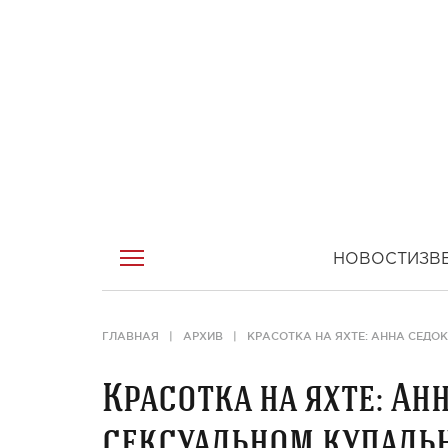
НОВОСТИ
ЗВ
ГЛАВНАЯ
АРХИВ
КРАСОТКА НА ЯХТЕ: АННА СЕДО
Красотка на яхте: Ан
сексуальном купаль