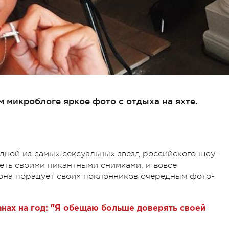
 микроблоге яркое фото с отдыха на яхте.
одной из самых сексуальных звезд российского шоу-
еть своими пикантными снимками, и вовсе
 она порадует своих поклонников очередным фото-
анах на год: "Я обещаю больше доверять своей