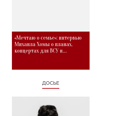
«Мечтаю о семье»: интервью
Михаила Хомы о планах,
концертах для ВСУ и
изменениях во время войны
ДОСЬЕ