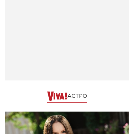
АСТРО