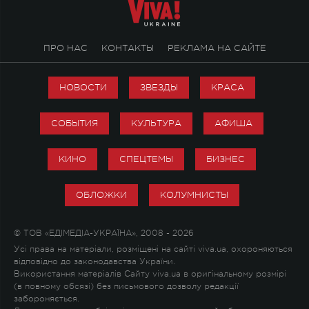
ПРО НАС
КОНТАКТЫ
РЕКЛАМА НА САЙТЕ
НОВОСТИ
ЗВЕЗДЫ
КРАСА
СОБЫТИЯ
КУЛЬТУРА
АФИША
КИНО
СПЕЦТЕМЫ
БИЗНЕС
ОБЛОЖКИ
КОЛУМНИСТЫ
© ТОВ «ЕДІМЕДІА-УКРАЇНА», 2008 - 2026
Усі права на матеріали, розміщені на сайті viva.ua, охороняються
відповідно до законодавства України.
Використання матеріалів Сайту viva.ua в оригінальному розмірі
(в повному обсязі) без письмового дозволу редакції
забороняється.