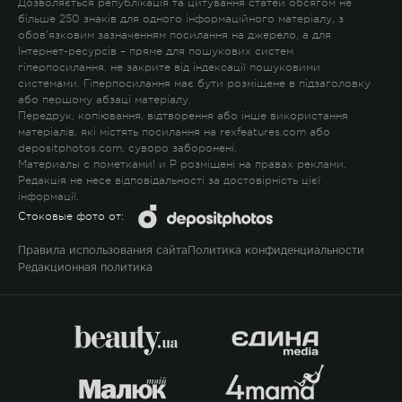
Дозволяється републікація та цитування статей обсягом не
більше 250 знаків для одного інформаційного матеріалу, з
обов'язковим зазначенням посилання на джерело, а для
Інтернет-ресурсів – пряме для пошукових систем
гіперпосилання, не закрите від індексації пошуковими
системами. Гіперпосилання має бути розміщене в підзаголовку
або першому абзаці матеріалу.
Передрук, копіювання, відтворення або інше використання
матеріалів, які містять посилання на rexfeatures.com або
depositphotos.com, суворо заборонені.
Материалы с пометками
!
и
P
розміщені на правах реклами.
Редакція не несе відповідальності за достовірність цієї
інформації.
Стоковые фото от:
Правила использования сайта
Политика конфиденциальности
Редакционная политика