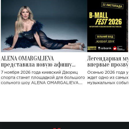
ALENA OMARGALIEVA
Легендарная м
представила новую афишу
впервые прозву
большого концерта во Дворце
Украине: где со
7 ноября 2026 года киевский Дворец
Осенью 2026 года у
спорта
спорта станет площадкой для большого
ждет одно из самы
сольного шоу ALENA OMARGALIEVA.
музыкальных событ
Концерт получил символичное название
«Не пьяная — влюбленная».