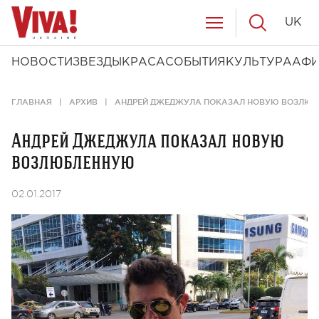
UK
НОВОСТИ
ЗВЕЗДЫ
КРАСА
СОБЫТИЯ
КУЛЬТУРА
АФ
ГЛАВНАЯ
АРХИВ
АНДРЕЙ ДЖЕДЖУЛА ПОКАЗАЛ НОВУЮ ВОЗЛЮ
Андрей Джеджула показал новую
возлюбленную
02.01.2017