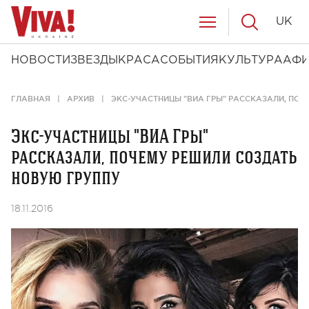
UK
НОВОСТИ
ЗВЕЗДЫ
КРАСА
СОБЫТИЯ
КУЛЬТУРА
АФ
ГЛАВНАЯ
АРХИВ
ЭКС-УЧАСТНИЦЫ "ВИА ГРЫ" РАССКАЗАЛИ, ПОЧ
Экс-участницы "ВИА Гры"
рассказали, почему решили создать
новую группу
18.11.2016