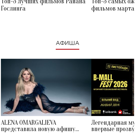
Топ-5 лучших фильмов Райана
Топ-5 самых о
Гослинга
фильмов марта 
посмотреть в к
АФИША
ALENA OMARGALIEVA
Легендарная м
представила новую афишу
впервые прозву