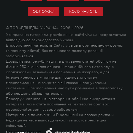
ОБЛОЖКИ
КОЛУМНИСТЫ
© ТОВ «ЕДІМЕДІА-УКРАЇНА», 2008 - 2026
Усі права на матеріали, розміщені на сайті viva.ua, охороняються
відповідно до законодавства України.
Використання матеріалів Сайту viva.ua в оригінальному розмірі
(в повному обсязі) без письмового дозволу редакції
забороняється.
Дозволяється републікація та цитування статей обсягом не
більше 250 знаків для одного інформаційного матеріалу, з
обов'язковим зазначенням посилання на джерело, а для
Інтернет-ресурсів – пряме для пошукових систем
гіперпосилання, не закрите від індексації пошуковими
системами. Гіперпосилання має бути розміщене в підзаголовку
або першому абзаці матеріалу.
Передрук, копіювання, відтворення або інше використання
матеріалів, які містять посилання на rexfeatures.com або
depositphotos.com, суворо заборонені.
Материалы с пометками
!
и
P
розміщені на правах реклами.
Редакція не несе відповідальності за достовірність цієї
інформації.
Стоковые фото от: