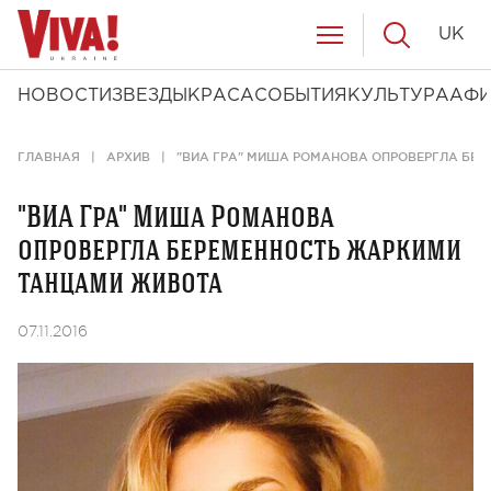
UK
НОВОСТИ
ЗВЕЗДЫ
КРАСА
СОБЫТИЯ
КУЛЬТУРА
АФ
ГЛАВНАЯ
АРХИВ
"ВИА ГРА" МИША РОМАНОВА ОПРОВЕРГЛА БЕ
"ВИА Гра" Миша Романова
опровергла беременность жаркими
танцами живота
07.11.2016