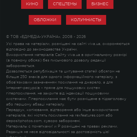
КИНО
СПЕЦТЕМЫ
БИЗНЕС
ОБЛОЖКИ
КОЛУМНИСТЫ
© ТОВ «ЕДІМЕДІА-УКРАЇНА», 2008 - 2026
Усі права на матеріали, розміщені на сайті viva.ua, охороняються
відповідно до законодавства України.
Використання матеріалів Сайту viva.ua в оригінальному розмірі
(в повному обсязі) без письмового дозволу редакції
забороняється.
Дозволяється републікація та цитування статей обсягом не
більше 250 знаків для одного інформаційного матеріалу, з
обов'язковим зазначенням посилання на джерело, а для
Інтернет-ресурсів – пряме для пошукових систем
гіперпосилання, не закрите від індексації пошуковими
системами. Гіперпосилання має бути розміщене в підзаголовку
або першому абзаці матеріалу.
Передрук, копіювання, відтворення або інше використання
матеріалів, які містять посилання на rexfeatures.com або
depositphotos.com, суворо заборонені.
Материалы с пометками
!
и
P
розміщені на правах реклами.
Редакція не несе відповідальності за достовірність цієї