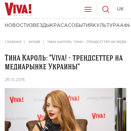
UK
НОВОСТИ
ЗВЕЗДЫ
КРАСА
СОБЫТИЯ
КУЛЬТУРА
АФ
ГЛАВНАЯ
АРХИВ
ТИНА КАРОЛЬ: "VIVA! - ТРЕНДСЕТТЕР НА МЕДИ
Тина Кароль: "Viva! - трендсеттер на
медиарынке Украины"
26.10.2016