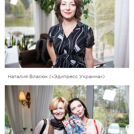
Наталия Власюк («Эдипресс Украина»)