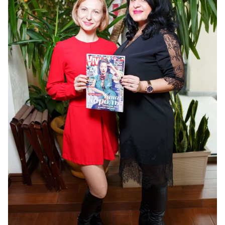
Наталья Скоромная («Эдипресс Украина»),
Наталья Сыпченко (Apivita)
Фото: Дмитрий Ларин