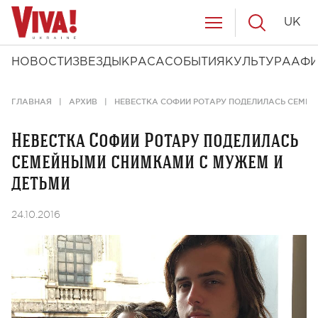
UK
НОВОСТИ
ЗВЕЗДЫ
КРАСА
СОБЫТИЯ
КУЛЬТУРА
АФ
ГЛАВНАЯ
АРХИВ
НЕВЕСТКА СОФИИ РОТАРУ ПОДЕЛИЛАСЬ СЕМЕ
Невестка Софии Ротару поделилась
семейными снимками с мужем и
детьми
24.10.2016