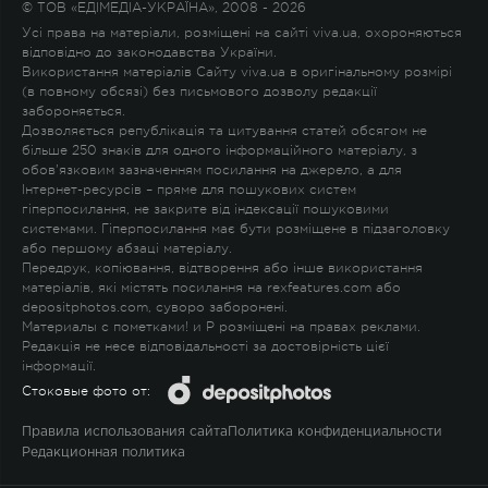
© ТОВ «ЕДІМЕДІА-УКРАЇНА», 2008 - 2026
Усі права на матеріали, розміщені на сайті viva.ua, охороняються
відповідно до законодавства України.
Використання матеріалів Сайту viva.ua в оригінальному розмірі
(в повному обсязі) без письмового дозволу редакції
забороняється.
Дозволяється републікація та цитування статей обсягом не
більше 250 знаків для одного інформаційного матеріалу, з
обов'язковим зазначенням посилання на джерело, а для
Інтернет-ресурсів – пряме для пошукових систем
гіперпосилання, не закрите від індексації пошуковими
системами. Гіперпосилання має бути розміщене в підзаголовку
або першому абзаці матеріалу.
Передрук, копіювання, відтворення або інше використання
матеріалів, які містять посилання на rexfeatures.com або
depositphotos.com, суворо заборонені.
Материалы с пометками
!
и
P
розміщені на правах реклами.
Редакція не несе відповідальності за достовірність цієї
інформації.
Стоковые фото от:
Правила использования сайта
Политика конфиденциальности
Редакционная политика