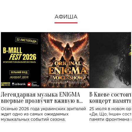
АФИША
Легендарная музыка ENIGMA
В Киеве состои
впервые прозвучит вживую в
концерт памят
Украине: где состоится концерт
Клименко: более
Осенью 2026 года украинских зрителей
25 июля в новом op
исполнят песн
ждет одно из самых ожидаемых
«Де, Що, Інше» сос
музыкальных событий сезона.
памяти фронтмена
Михаила Клименко. 
особенный музыкал