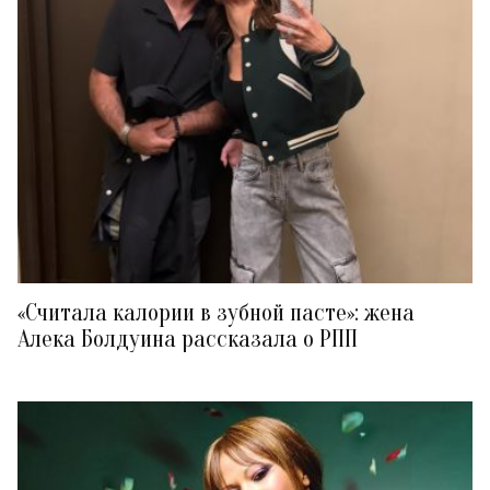
«Считала калории в зубной пасте»: жена
Алека Болдуина рассказала о РПП