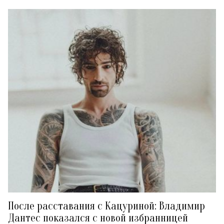
После расставания с Кацуриной: Владимир
Дантес показался с новой избранницей