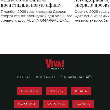
представила новую афишу
впервые прозву
большого концерта во Дворце
Украине: где со
7 ноября 2026 года киевский Дворец
Осенью 2026 года у
спорта
спорта станет площадкой для большого
ждет одно из самы
сольного шоу ALENA OMARGALIEVA.
музыкальных событ
Концерт получил символичное название
«Не пьяная — влюбленная».
ПРО НАС
КОНТАКТЫ
РЕКЛАМА НА САЙТЕ
НОВОСТИ
ЗВЕЗДЫ
КРАСА
СОБЫТИЯ
КУЛЬТУРА
АФИША