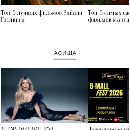
Топ-5 лучших фильмов Райана
Топ-5 самых о
Гослинга
фильмов марта 
посмотреть в к
АФИША
ALENA OMARGALIEVA
Легендарная м