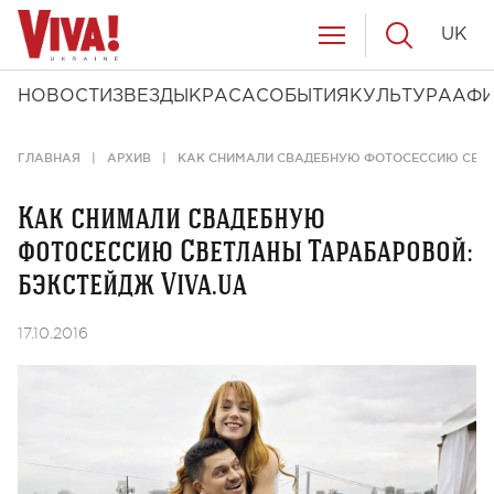
UK
НОВОСТИ
ЗВЕЗДЫ
КРАСА
СОБЫТИЯ
КУЛЬТУРА
АФ
ГЛАВНАЯ
АРХИВ
КАК СНИМАЛИ СВАДЕБНУЮ ФОТОСЕССИЮ СВЕТ
Как снимали свадебную
фотосессию Светланы Тарабаровой:
бэкстейдж Viva.ua
17.10.2016