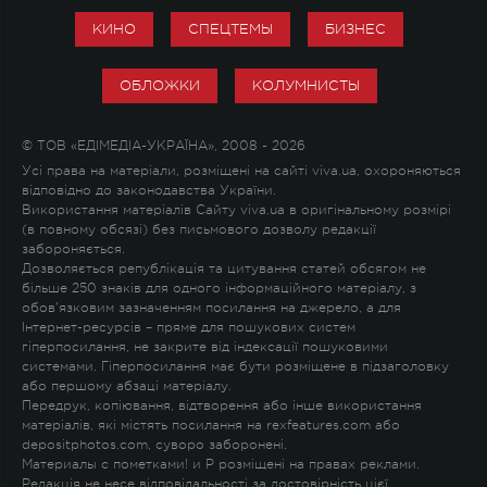
КИНО
СПЕЦТЕМЫ
БИЗНЕС
ОБЛОЖКИ
КОЛУМНИСТЫ
© ТОВ «ЕДІМЕДІА-УКРАЇНА», 2008 - 2026
Усі права на матеріали, розміщені на сайті viva.ua, охороняються
відповідно до законодавства України.
Використання матеріалів Сайту viva.ua в оригінальному розмірі
(в повному обсязі) без письмового дозволу редакції
забороняється.
Дозволяється републікація та цитування статей обсягом не
більше 250 знаків для одного інформаційного матеріалу, з
обов'язковим зазначенням посилання на джерело, а для
Інтернет-ресурсів – пряме для пошукових систем
гіперпосилання, не закрите від індексації пошуковими
системами. Гіперпосилання має бути розміщене в підзаголовку
або першому абзаці матеріалу.
Передрук, копіювання, відтворення або інше використання
матеріалів, які містять посилання на rexfeatures.com або
depositphotos.com, суворо заборонені.
Материалы с пометками
!
и
P
розміщені на правах реклами.
Редакція не несе відповідальності за достовірність цієї