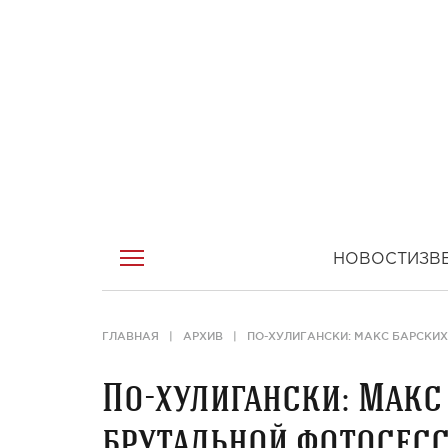
НОВОСТИ
ЗВ
ГЛАВНАЯ
АРХИВ
ПО-ХУЛИГАНСКИ: МАКС БАРСКИХ
По-хулигански: Макс
брутальной фотосес