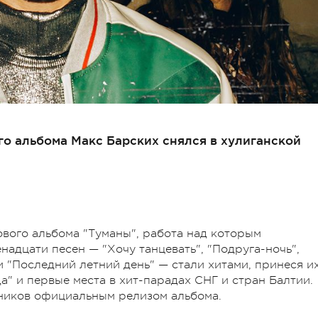
о альбома Макс Барских снялся в хулиганской
ового альбома "Туманы", работа над которым
венадцати песен
—
"Хочу танцевать", "Подруга-ночь",
и "Последний летний день"
—
стали хитами, принеся и
а" и первые места в хит-парадах СНГ и стран Балтии.
нников официальным релизом альбома.