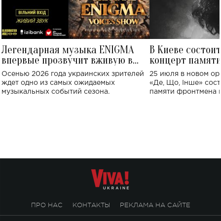
Легендарная музыка ENIGMA
В Киеве состои
впервые прозвучит вживую в
концерт памят
Украине: где состоится концерт
Клименко: более
Осенью 2026 года украинских зрителей
25 июля в новом op
исполнят песн
ждет одно из самых ожидаемых
«Де, Що, Інше» сос
музыкальных событий сезона.
памяти фронтмена
Михаила Клименко. 
особенный музыкал
посвященный артист
стало символом ис
настоящей любви.
ПРО НАС
КОНТАКТЫ
РЕКЛАМА НА САЙТЕ