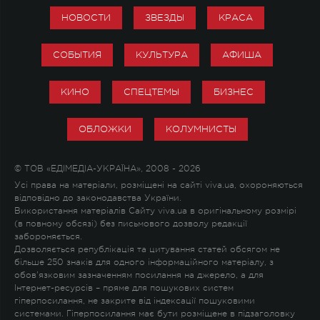
НОВОСТИ
ЗВЕЗДЫ
КРАСА
СОБЫТИЯ
КУЛЬТУРА
АФИША
КИНО
СПЕЦТЕМЫ
БИЗНЕС
ОБЛОЖКИ
КОЛУМНИСТЫ
© ТОВ «ЕДІМЕДІА-УКРАЇНА», 2008 - 2026
Усі права на матеріали, розміщені на сайті viva.ua, охороняються
відповідно до законодавства України.
Використання матеріалів Сайту viva.ua в оригінальному розмірі
(в повному обсязі) без письмового дозволу редакції
забороняється.
Дозволяється републікація та цитування статей обсягом не
більше 250 знаків для одного інформаційного матеріалу, з
обов'язковим зазначенням посилання на джерело, а для
Інтернет-ресурсів – пряме для пошукових систем
гіперпосилання, не закрите від індексації пошуковими
системами. Гіперпосилання має бути розміщене в підзаголовку