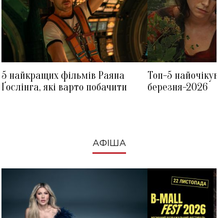
5 найкращих фільмів Раяна
Топ-5 найочіку
Ґослінга, які варто побачити
березня-2026
АФІША