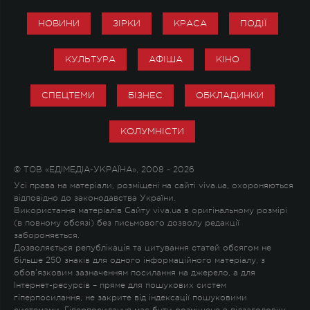
НОВИНИ
ЗІРКИ
КРАСА
ПОДІЇ
КУЛЬТУРА
АФІША
КІНО
СПЕЦТЕМИ
БІЗНЕС
ОБКЛАДИНКИ
КОЛУМНІСТИ
© ТОВ «ЕДІМЕДІА-УКРАЇНА», 2008 - 2026
Усі права на матеріали, розміщені на сайті viva.ua, охороняються
відповідно до законодавства України.
Використання матеріалів Сайту viva.ua в оригінальному розмірі
(в повному обсязі) без письмового дозволу редакції
забороняється.
Дозволяється републікація та цитування статей обсягом не
більше 250 знаків для одного інформаційного матеріалу, з
обов'язковим зазначенням посилання на джерело, а для
Інтернет-ресурсів – пряме для пошукових систем
гіперпосилання, не закрите від індексації пошуковими
системами. Гіперпосилання має бути розміщене в підзаголовку