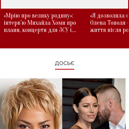
«Мрію про велику родину»:
«Я дозволила с
інтерв'ю Михайла Хоми про
Олена Тополя 
плани, концерти для ЗСУ і
життя після р
зміни під час війни
ДОСЬЄ