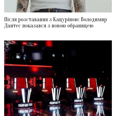
Після розставання з Кацуріною: Володимир
Дантес показався з новою обраницею