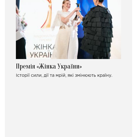
Премія «Жінка України»
Історії сили, дії та мрій, які змінюють країну.