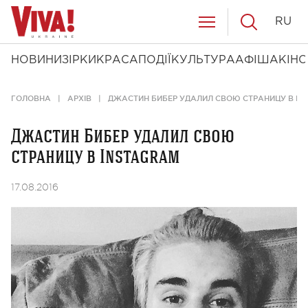
RU
НОВИНИ
ЗІРКИ
КРАСА
ПОДІЇ
КУЛЬТУРА
АФІША
КІНО
ГОЛОВНА
АРХІВ
ДЖАСТИН БИБЕР УДАЛИЛ СВОЮ СТРАНИЦУ В IN
Джастин Бибер удалил свою
страницу в Instagram
17.08.2016