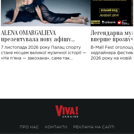
ALENA OMARGALIEVA
Легендарна му
презентувала нову афішу
вперше прозвуч
великого концерту в Палаці
Україні: де від
7 листопада 2026 року Палац спорту
B-Mall Fest оголош
спорту
стане місцем великої музичної історії —
хедлайнера фестива
«Не пʼяна — закохана», саме так
2026 року на новій т
символічно названо майбутній концерт
stage відбудеться у
ALENA OMARGALIEVA.
ENIGMA VOICES' OR
ПРО НАС
КОНТАКТИ
РЕКЛАМА НА САЙТІ