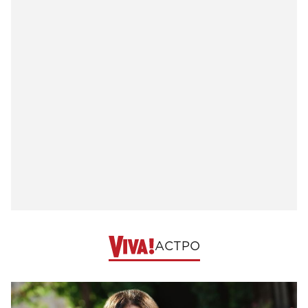
АСТРО