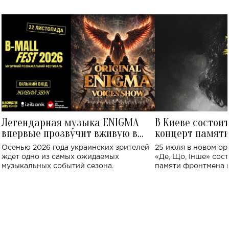
Легендарная музыка ENIGMA
В Киеве состои
впервые прозвучит вживую в
концерт памят
Украине: где состоится концерт
Клименко: более
Осенью 2026 года украинских зрителей
25 июля в новом op
исполнят песн
ждет одно из самых ожидаемых
«Де, Що, Інше» сос
музыкальных событий сезона.
памяти фронтмена
Михаила Клименко. 
особенный музыкал
посвященный артист
стало символом ис
настоящей любви.