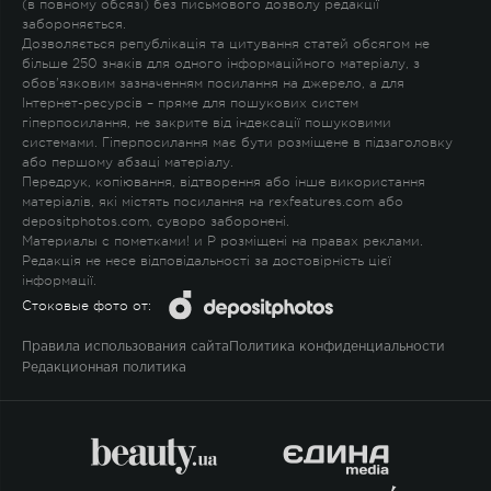
(в повному обсязі) без письмового дозволу редакції
забороняється.
Дозволяється републікація та цитування статей обсягом не
більше 250 знаків для одного інформаційного матеріалу, з
обов'язковим зазначенням посилання на джерело, а для
Інтернет-ресурсів – пряме для пошукових систем
гіперпосилання, не закрите від індексації пошуковими
системами. Гіперпосилання має бути розміщене в підзаголовку
або першому абзаці матеріалу.
Передрук, копіювання, відтворення або інше використання
матеріалів, які містять посилання на rexfeatures.com або
depositphotos.com, суворо заборонені.
Материалы с пометками
!
и
P
розміщені на правах реклами.
Редакція не несе відповідальності за достовірність цієї
інформації.
Стоковые фото от:
Правила использования сайта
Политика конфиденциальности
Редакционная политика