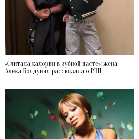
«Считала калории в зубной пасте»: жена
Алека Болдуина рассказала о РПП