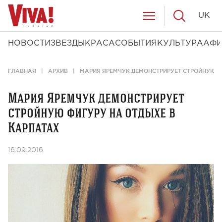
UK
НОВОСТИ
ЗВЕЗДЫ
КРАСА
СОБЫТИЯ
КУЛЬТУРА
АФ
ГЛАВНАЯ
АРХИВ
МАРИЯ ЯРЕМЧУК ДЕМОНСТРИРУЕТ СТРОЙНУЮ Ф
Мария Яремчук демонстрирует
стройную фигуру на отдыхе в
Карпатах
16.09.2016