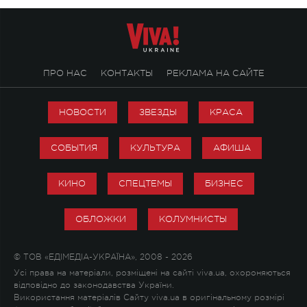
ПРО НАС
КОНТАКТЫ
РЕКЛАМА НА САЙТЕ
НОВОСТИ
ЗВЕЗДЫ
КРАСА
СОБЫТИЯ
КУЛЬТУРА
АФИША
КИНО
СПЕЦТЕМЫ
БИЗНЕС
ОБЛОЖКИ
КОЛУМНИСТЫ
© ТОВ «ЕДІМЕДІА-УКРАЇНА», 2008 - 2026
Усі права на матеріали, розміщені на сайті viva.ua, охороняються
відповідно до законодавства України.
Використання матеріалів Сайту viva.ua в оригінальному розмірі