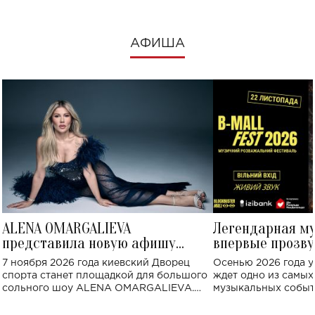
АФИША
ALENA OMARGALIEVA
Легендарная м
представила новую афишу
впервые прозву
большого концерта во Дворце
Украине: где со
7 ноября 2026 года киевский Дворец
Осенью 2026 года у
спорта
спорта станет площадкой для большого
ждет одно из самы
сольного шоу ALENA OMARGALIEVA.
музыкальных событ
Концерт получил символичное название
«Не пьяная — влюбленная».