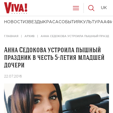
UK
НОВОСТИ
ЗВЕЗДЫ
КРАСА
СОБЫТИЯ
КУЛЬТУРА
АФ
ГЛАВНАЯ
АРХИВ
АННА СЕДОКОВА УСТРОИЛА ПЫШНЫЙ ПРАЗДНИК
Анна Седокова устроила пышный
праздник в честь 5-летия младшей
дочери
22.07.2016