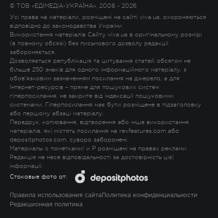
© ТОВ «ЕДІМЕДІА-УКРАЇНА», 2008 - 2026
Усі права на матеріали, розміщені на сайті viva.ua, охороняються
відповідно до законодавства України.
Використання матеріалів Сайту viva.ua в оригінальному розмірі
(в повному обсязі) без письмового дозволу редакції
забороняється.
Дозволяється републікація та цитування статей обсягом не
більше 250 знаків для одного інформаційного матеріалу, з
обов'язковим зазначенням посилання на джерело, а для
Інтернет-ресурсів – пряме для пошукових систем
гіперпосилання, не закрите від індексації пошуковими
системами. Гіперпосилання має бути розміщене в підзаголовку
або першому абзаці матеріалу.
Передрук, копіювання, відтворення або інше використання
матеріалів, які містять посилання на rexfeatures.com або
depositphotos.com, суворо заборонені.
Материалы с пометками
!
и
P
розміщені на правах реклами.
Редакція не несе відповідальності за достовірність цієї
інформації.
Стоковые фото от:
Правила использования сайта
Политика конфиденциальности
Редакционная политика