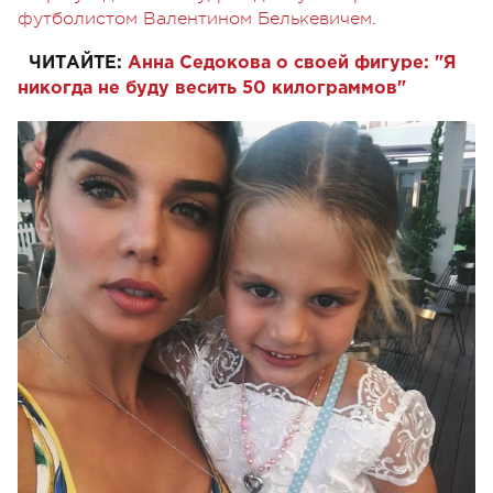
футболистом Валентином Белькевичем
.
ЧИТАЙТЕ:
Анна Седокова о своей фигуре: "Я
никогда не буду весить 50 килограммов"