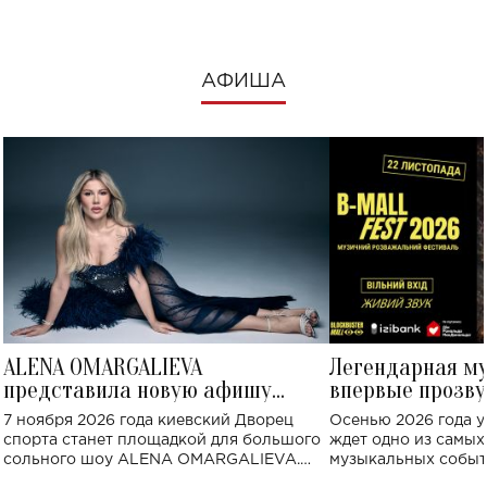
АФИША
ALENA OMARGALIEVA
Легендарная м
представила новую афишу
впервые прозву
большого концерта во Дворце
Украине: где со
7 ноября 2026 года киевский Дворец
Осенью 2026 года у
спорта
спорта станет площадкой для большого
ждет одно из самы
сольного шоу ALENA OMARGALIEVA.
музыкальных событ
Концерт получил символичное название