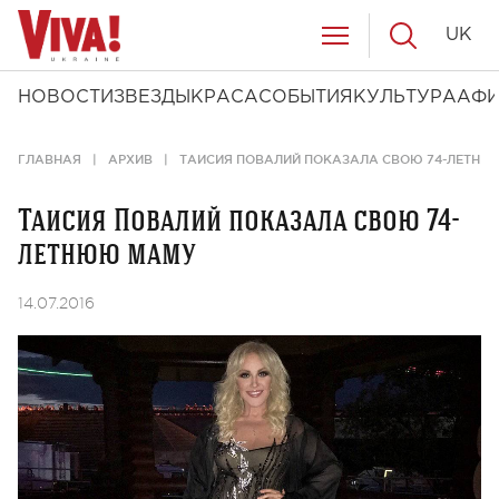
UK
НОВОСТИ
ЗВЕЗДЫ
КРАСА
СОБЫТИЯ
КУЛЬТУРА
АФ
ГЛАВНАЯ
АРХИВ
ТАИСИЯ ПОВАЛИЙ ПОКАЗАЛА СВОЮ 74-ЛЕТН
Таисия Повалий показала свою 74-
летнюю маму
14.07.2016