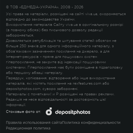
© ТОВ «ЕДІМЕДІА-УКРАЇНА», 2008 - 2026
Усі права на матеріали, розміщені на сайті viva.ua, охороняються
відповідно до законодавства України.
Використання матеріалів Сайту viva.ua в оригінальному розмірі
(в повному обсязі) без письмового дозволу редакції
забороняється.
Дозволяється републікація та цитування статей обсягом не
більше 250 знаків для одного інформаційного матеріалу, з
обов'язковим зазначенням посилання на джерело, а для
Інтернет-ресурсів – пряме для пошукових систем
гіперпосилання, не закрите від індексації пошуковими
системами. Гіперпосилання має бути розміщене в підзаголовку
або першому абзаці матеріалу.
Передрук, копіювання, відтворення або інше використання
матеріалів, які містять посилання на rexfeatures.com або
depositphotos.com, суворо заборонені.
Материалы с пометками
!
и
P
розміщені на правах реклами.
Редакція не несе відповідальності за достовірність цієї
інформації.
Стоковые фото от:
Правила использования сайта
Политика конфиденциальности
Редакционная политика