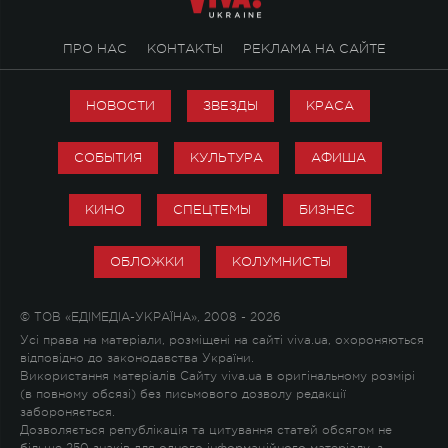
ПРО НАС
КОНТАКТЫ
РЕКЛАМА НА САЙТЕ
НОВОСТИ
ЗВЕЗДЫ
КРАСА
СОБЫТИЯ
КУЛЬТУРА
АФИША
КИНО
СПЕЦТЕМЫ
БИЗНЕС
ОБЛОЖКИ
КОЛУМНИСТЫ
© ТОВ «ЕДІМЕДІА-УКРАЇНА», 2008 - 2026
Усі права на матеріали, розміщені на сайті viva.ua, охороняються
відповідно до законодавства України.
Використання матеріалів Сайту viva.ua в оригінальному розмірі
(в повному обсязі) без письмового дозволу редакції
забороняється.
Дозволяється републікація та цитування статей обсягом не