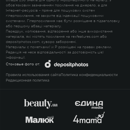
більше 250 знаків для одного інформаційного матеріалу, з
обов'язковим зазначенням посилання на джерело, а для
Інтернет-ресурсів – пряме для пошукових систем
гіперпосилання, не закрите від індексації пошуковими
системами. Гіперпосилання має бути розміщене в підзаголовку
або першому абзаці матеріалу.
Передрук, копіювання, відтворення або інше використання
матеріалів, які містять посилання на rexfeatures.com або
depositphotos.com, суворо заборонені.
Материалы с пометками
!
и
P
розміщені на правах реклами.
Редакція не несе відповідальності за достовірність цієї
інформації.
Стоковые фото от:
Правила использования сайта
Политика конфиденциальности
Редакционная политика