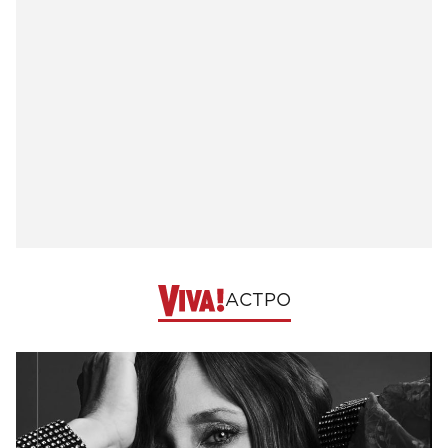
АСТРО