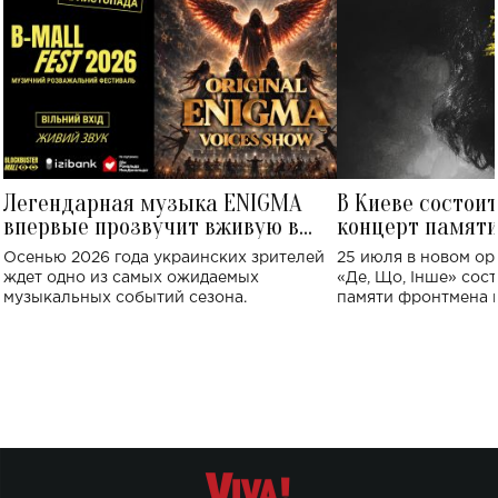
Легендарная музыка ENIGMA
В Киеве состои
впервые прозвучит вживую в
концерт памят
Украине: где состоится концерт
Клименко: более
Осенью 2026 года украинских зрителей
25 июля в новом op
исполнят песн
ждет одно из самых ожидаемых
«Де, Що, Інше» сос
музыкальных событий сезона.
памяти фронтмена
Михаила Клименко. 
особенный музыкал
посвященный артист
стало символом ис
настоящей любви.