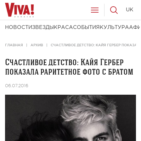
UK
НОВОСТИ
ЗВЕЗДЫ
КРАСА
СОБЫТИЯ
КУЛЬТУРА
АФ
ГЛАВНАЯ
АРХИВ
СЧАСТЛИВОЕ ДЕТСТВО: КАЙЯ ГЕРБЕР ПОКАЗАЛ
Счастливое детство: Кайя Гербер
показала раритетное фото с братом
06.07.2016