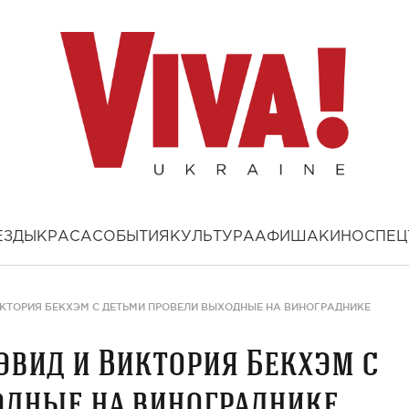
ЕЗДЫ
КРАСА
СОБЫТИЯ
КУЛЬТУРА
АФИША
КИНО
СПЕЦ
ИКТОРИЯ БЕКХЭМ С ДЕТЬМИ ПРОВЕЛИ ВЫХОДНЫЕ НА ВИНОГРАДНИКЕ
эвид и Виктория Бекхэм с
одные на винограднике