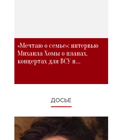
«Мечтаю о семье»: интервью
Михаила Хомы о планах,
концертах для ВСУ и
изменениях во время войны
ДОСЬЕ