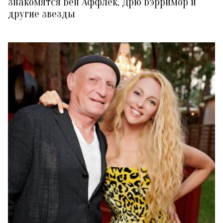
знакомятся Бен Аффлек, Дрю Бэрримор и
другие звезды