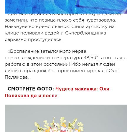
Зрители остались в восторге от шоу и даже не
заметили, что певица плохо себя чувствовала.
Накануне во время съемок клипа артистку на
улице поливали водой и Суперблондинка
серьезно простудилась.
«Воспаление затылочного нерва,
переохлаждение и температура 38,5 С, а вот так я
работаю в этом состоянии! Ибо нельзя людей
лишить праздника!» – прокомментировала Оля
Полякова.
СМОТРИТЕ ФОТО:
Чудеса макияжа: Оля
Полякова до и после