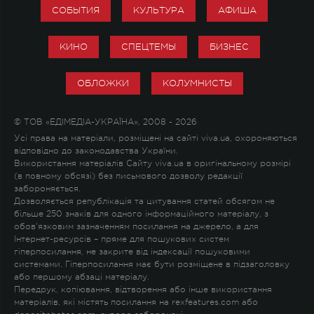
СОБЫТИЯ
КУЛЬТУРА
АФИША
КИНО
СПЕЦТЕМЫ
БИЗНЕС
ОБЛОЖКИ
КОЛУМНИСТЫ
© ТОВ «ЕДІМЕДІА-УКРАЇНА», 2008 - 2026
Усі права на матеріали, розміщені на сайті viva.ua, охороняються
відповідно до законодавства України.
Використання матеріалів Сайту viva.ua в оригінальному розмірі
(в повному обсязі) без письмового дозволу редакції
забороняється.
Дозволяється републікація та цитування статей обсягом не
більше 250 знаків для одного інформаційного матеріалу, з
обов'язковим зазначенням посилання на джерело, а для
Інтернет-ресурсів – пряме для пошукових систем
гіперпосилання, не закрите від індексації пошуковими
системами. Гіперпосилання має бути розміщене в підзаголовку
або першому абзаці матеріалу.
Передрук, копіювання, відтворення або інше використання
матеріалів, які містять посилання на rexfeatures.com або