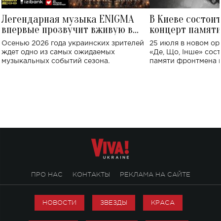
Легендарная музыка ENIGMA
В Киеве состои
впервые прозвучит вживую в
концерт памят
Украине: где состоится концерт
Клименко: более
Осенью 2026 года украинских зрителей
25 июля в новом op
исполнят песн
ждет одно из самых ожидаемых
«Де, Що, Інше» сос
музыкальных событий сезона.
памяти фронтмена
Михаила Клименко. 
особенный музыкал
посвященный артист
стало символом ис
настоящей любви.
ПРО НАС
КОНТАКТЫ
РЕКЛАМА НА САЙТЕ
НОВОСТИ
ЗВЕЗДЫ
КРАСА