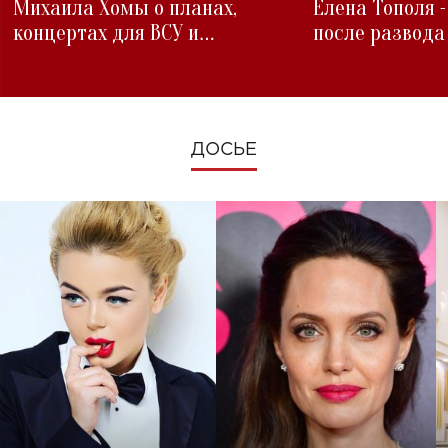
Михаила Хомы о планах,
Елена Тополя 
концертах для ВСУ и
после развода
изменениях во время войны
ДОСЬЕ