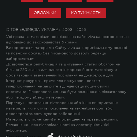
ОБЛОЖКИ
КОЛУМНИСТЫ
© ТОВ «ЕДІМЕДІА-УКРАЇНА», 2008 - 2026
Усі права на матеріали, розміщені на сайті viva.ua, охороняються
відповідно до законодавства України.
Використання матеріалів Сайту viva.ua в оригінальному розмірі
(в повному обсязі) без письмового дозволу редакції
забороняється.
Дозволяється републікація та цитування статей обсягом не
більше 250 знаків для одного інформаційного матеріалу, з
обов'язковим зазначенням посилання на джерело, а для
Інтернет-ресурсів – пряме для пошукових систем
гіперпосилання, не закрите від індексації пошуковими
системами. Гіперпосилання має бути розміщене в підзаголовку
або першому абзаці матеріалу.
Передрук, копіювання, відтворення або інше використання
матеріалів, які містять посилання на rexfeatures.com або
depositphotos.com, суворо заборонені.
Материалы с пометками
!
и
P
розміщені на правах реклами.
Редакція не несе відповідальності за достовірність цієї
інформації.