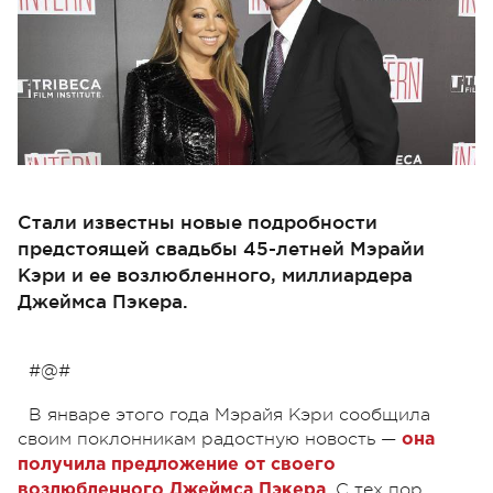
Стали известны новые подробности
предстоящей свадьбы 45-летней Мэрайи
Кэри и ее возлюбленного, миллиардера
Джеймса Пэкера.
#@#
В январе этого года Мэрайя Кэри сообщила
своим поклонникам радостную новость —
она
получила предложение от своего
. С тех пор
возлюбленного Джеймса Пэкера