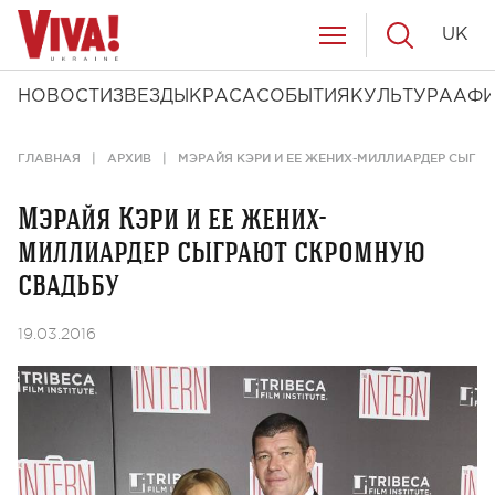
UK
НОВОСТИ
ЗВЕЗДЫ
КРАСА
СОБЫТИЯ
КУЛЬТУРА
АФ
ГЛАВНАЯ
АРХИВ
МЭРАЙЯ КЭРИ И ЕЕ ЖЕНИХ-МИЛЛИАРДЕР СЫГР
Мэрайя Кэри и ее жених-
миллиардер сыграют скромную
свадьбу
19.03.2016