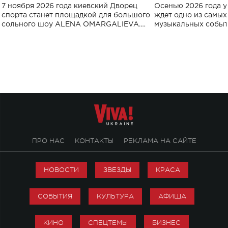
большого концерта во Дворце
Украине: где со
7 ноября 2026 года киевский Дворец
Осенью 2026 года у
спорта
спорта станет площадкой для большого
ждет одно из самы
сольного шоу ALENA OMARGALIEVA.
музыкальных событ
Концерт получил символичное название
«Не пьяная — влюбленная».
ПРО НАС
КОНТАКТЫ
РЕКЛАМА НА САЙТЕ
НОВОСТИ
ЗВЕЗДЫ
КРАСА
СОБЫТИЯ
КУЛЬТУРА
АФИША
КИНО
СПЕЦТЕМЫ
БИЗНЕС