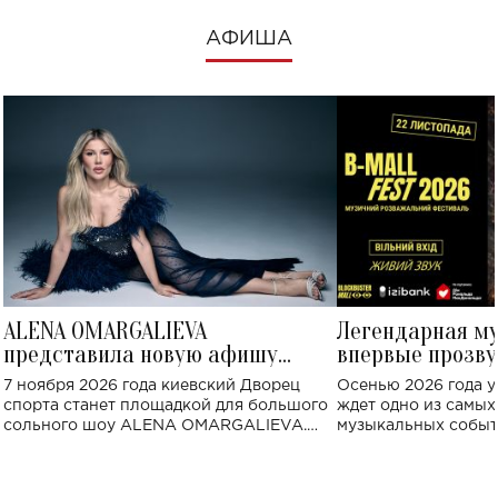
АФИША
ALENA OMARGALIEVA
Легендарная м
представила новую афишу
впервые прозву
большого концерта во Дворце
Украине: где со
7 ноября 2026 года киевский Дворец
Осенью 2026 года у
спорта
спорта станет площадкой для большого
ждет одно из самы
сольного шоу ALENA OMARGALIEVA.
музыкальных событ
Концерт получил символичное название
«Не пьяная — влюбленная».