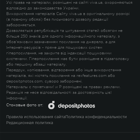
Усі права на матеріали, розміщені на сайті viva.ua, охороняються
відповідно до законодавства України.
Використання матеріалів Сайту viva.ua в оригінальному розмірі
(в повному обсязі) без письмового дозволу редакції
забороняється.
Дозволяється републікація та цитування статей обсягом не
більше 250 знаків для одного інформаційного матеріалу, з
обов'язковим зазначенням посилання на джерело, а для
Інтернет-ресурсів – пряме для пошукових систем
гіперпосилання, не закрите від індексації пошуковими
системами. Гіперпосилання має бути розміщене в підзаголовку
або першому абзаці матеріалу.
Передрук, копіювання, відтворення або інше використання
матеріалів, які містять посилання на rexfeatures.com або
depositphotos.com, суворо заборонені.
Материалы с пометками
!
и
P
розміщені на правах реклами.
Редакція не несе відповідальності за достовірність цієї
інформації.
Стоковые фото от:
Правила использования сайта
Политика конфиденциальности
Редакционная политика