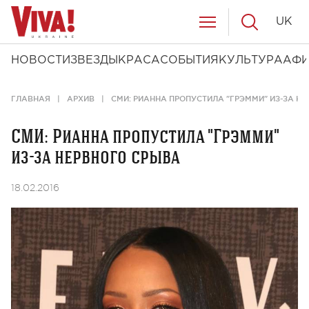
UK
НОВОСТИ
ЗВЕЗДЫ
КРАСА
СОБЫТИЯ
КУЛЬТУРА
АФ
ГЛАВНАЯ
АРХИВ
СМИ: РИАННА ПРОПУСТИЛА "ГРЭММИ" ИЗ-ЗА Н
СМИ: Рианна пропустила "Грэмми"
из-за нервного срыва
18.02.2016