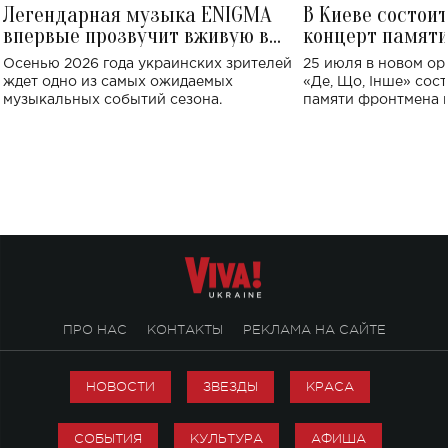
Легендарная музыка ENIGMA
В Киеве состои
впервые прозвучит вживую в
концерт памят
Украине: где состоится концерт
Клименко: более
Осенью 2026 года украинских зрителей
25 июля в новом op
исполнят песн
ждет одно из самых ожидаемых
«Де, Що, Інше» сос
музыкальных событий сезона.
памяти фронтмена
Михаила Клименко. 
особенный музыкал
посвященный артист
стало символом ис
настоящей любви.
ПРО НАС
КОНТАКТЫ
РЕКЛАМА НА САЙТЕ
НОВОСТИ
ЗВЕЗДЫ
КРАСА
СОБЫТИЯ
КУЛЬТУРА
АФИША