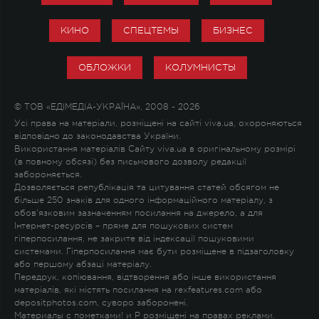
КИНО
СПЕЦТЕМЫ
БИЗНЕС
ОБЛОЖКИ
КОЛУМНИСТЫ
© ТОВ «ЕДІМЕДІА-УКРАЇНА», 2008 - 2026
Усі права на матеріали, розміщені на сайті viva.ua, охороняються
відповідно до законодавства України.
Використання матеріалів Сайту viva.ua в оригінальному розмірі
(в повному обсязі) без письмового дозволу редакції
забороняється.
Дозволяється републікація та цитування статей обсягом не
більше 250 знаків для одного інформаційного матеріалу, з
обов'язковим зазначенням посилання на джерело, а для
Інтернет-ресурсів – пряме для пошукових систем
гіперпосилання, не закрите від індексації пошуковими
системами. Гіперпосилання має бути розміщене в підзаголовку
або першому абзаці матеріалу.
Передрук, копіювання, відтворення або інше використання
матеріалів, які містять посилання на rexfeatures.com або
depositphotos.com, суворо заборонені.
Материалы с пометками
!
и
P
розміщені на правах реклами.