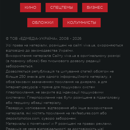
КИНО
СПЕЦТЕМЫ
БИЗНЕС
ОБЛОЖКИ
КОЛУМНИСТЫ
© ТОВ «ЕДІМЕДІА-УКРАЇНА», 2008 - 2026
Усі права на матеріали, розміщені на сайті viva.ua, охороняються
відповідно до законодавства України.
Використання матеріалів Сайту viva.ua в оригінальному розмірі
(в повному обсязі) без письмового дозволу редакції
забороняється.
Дозволяється републікація та цитування статей обсягом не
більше 250 знаків для одного інформаційного матеріалу, з
обов'язковим зазначенням посилання на джерело, а для
Інтернет-ресурсів – пряме для пошукових систем
гіперпосилання, не закрите від індексації пошуковими
системами. Гіперпосилання має бути розміщене в підзаголовку
або першому абзаці матеріалу.
Передрук, копіювання, відтворення або інше використання
матеріалів, які містять посилання на rexfeatures.com або
depositphotos.com, суворо заборонені.
Материалы с пометками
!
и
P
розміщені на правах реклами.
Редакція не несе відповідальності за достовірність цієї