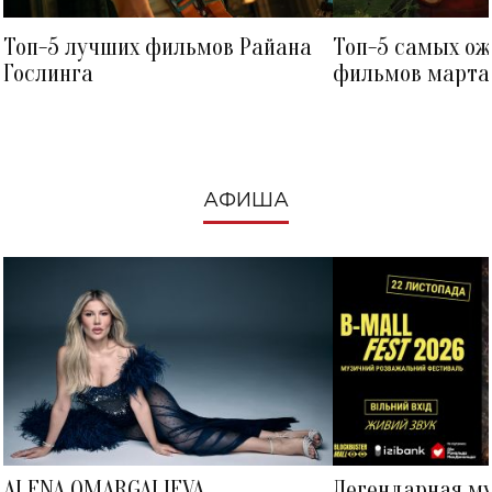
Топ-5 лучших фильмов Райана
Топ-5 самых о
Гослинга
фильмов марта 
посмотреть в к
АФИША
ALENA OMARGALIEVA
Легендарная м