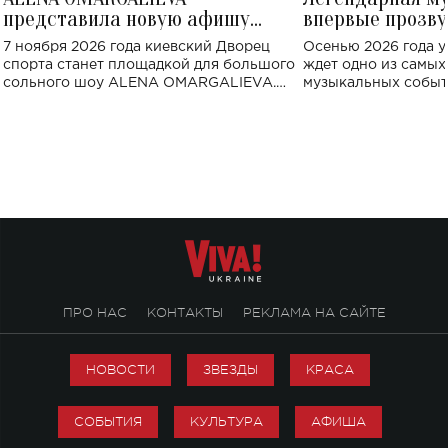
представила новую афишу
впервые прозву
большого концерта во Дворце
Украине: где со
7 ноября 2026 года киевский Дворец
Осенью 2026 года у
спорта
спорта станет площадкой для большого
ждет одно из самы
сольного шоу ALENA OMARGALIEVA.
музыкальных событ
Концерт получил символичное название
«Не пьяная — влюбленная».
ПРО НАС
КОНТАКТЫ
РЕКЛАМА НА САЙТЕ
НОВОСТИ
ЗВЕЗДЫ
КРАСА
СОБЫТИЯ
КУЛЬТУРА
АФИША