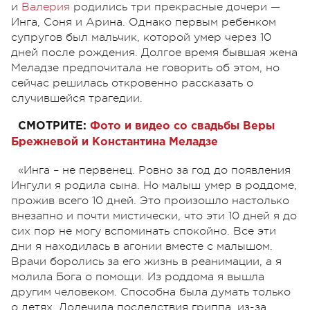
и
Валерия
родились три прекрасные дочери —
Инга, Соня и Арина. Однако первым ребенком
супругов был мальчик, которой умер через 10
дней после рождения. Долгое время бывшая жена
Меладзе предпочитала не говорить об этом, но
сейчас решилась откровенно рассказать о
случившейся трагедии.
СМОТРИТЕ:
Фото и видео со свадьбы Веры
Брежневой и Константина Меладзе
«Инга – не первенец. Ровно за год до появления
Ингули я родила сына. Но малыш умер в роддоме,
прожив всего 10 дней. Это произошло настолько
внезапно и почти мистически, что эти 10 дней я до
сих пор не могу вспоминать спокойно. Все эти
дни я находилась в агонии вместе с малышом.
Врачи боролись за его жизнь в реанимации, а я
молила Бога о помощи. Из роддома я вышла
другим человеком. Способна была думать только
о детях. Долечила последствия гриппа, из-за