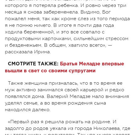
которого я потеряла ребенка. И ровно через три
месяца я снова забеременела. Видимо, Бог
пожалел меня, так как кроме слез из того периода
я не помню ничего. В итоге я почти два года
ходила беременной, и это все совпало с
продуктовыми карточками, сильнейшим стрессом
и безденежьем. В общем, хватило всего», —
рассказала Ирина.
СМОТРИТЕ ТАКЖЕ:
Братья Меладзе впервые
вышли в свет со своими супругами
Также женщина призналась, что в то время ее
муж активно занимался своей карьерой и редко
появлялся дома. Валерий Меладзе мало внимания
уделял семье, а во время рождения сына
находился далеко.
«Первый раз я решила рожать на родине. И
задолго до родов уехала из города Николаева, где
мы тогда жили, к родителям. Так что много хлопот