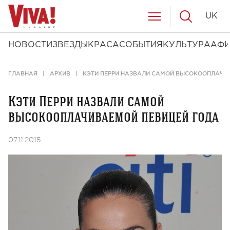
UK
НОВОСТИ
ЗВЕЗДЫ
КРАСА
СОБЫТИЯ
КУЛЬТУРА
АФ
ГЛАВНАЯ
АРХИВ
КЭТИ ПЕРРИ НАЗВАЛИ САМОЙ ВЫСОКООПЛАЧИ
Кэти Перри назвали самой
высокооплачиваемой певицей года
07.11.2015