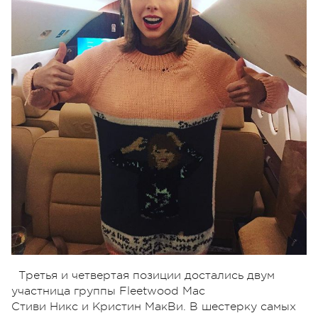
Третья и четвертая позиции достались двум
участница группы Fleetwood Mac
Стиви Никс и Кристин МакВи. В шестерку самых