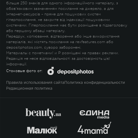
більше 250 знаків для одного інформаційного матеріалу, з
обов'язковим зазначенням посилання на джерело, а для
Інтернет-ресурсів – пряме для пошукових систем
гіперпосилання, не закрите від індексації пошуковими
системами. Гіперпосилання має бути розміщене в підзаголовку
або першому абзаці матеріалу.
Передрук, копіювання, відтворення або інше використання
матеріалів, які містять посилання на rexfeatures.com або
depositphotos.com, суворо заборонені.
Материалы с пометками
!
и
P
розміщені на правах реклами.
Редакція не несе відповідальності за достовірність цієї
інформації.
Стоковые фото от:
Правила использования сайта
Политика конфиденциальности
Редакционная политика