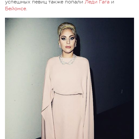
успешных певиц также попали
Леди Гага
и
Бейонсе
.