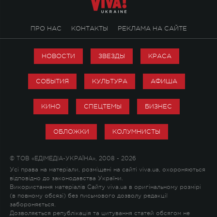
ПРО НАС
КОНТАКТЫ
РЕКЛАМА НА САЙТЕ
НОВОСТИ
ЗВЕЗДЫ
КРАСА
СОБЫТИЯ
КУЛЬТУРА
АФИША
КИНО
СПЕЦТЕМЫ
БИЗНЕС
ОБЛОЖКИ
КОЛУМНИСТЫ
© ТОВ «ЕДІМЕДІА-УКРАЇНА», 2008 - 2026
Усі права на матеріали, розміщені на сайті viva.ua, охороняються
відповідно до законодавства України.
Використання матеріалів Сайту viva.ua в оригінальному розмірі
(в повному обсязі) без письмового дозволу редакції
забороняється.
Дозволяється републікація та цитування статей обсягом не