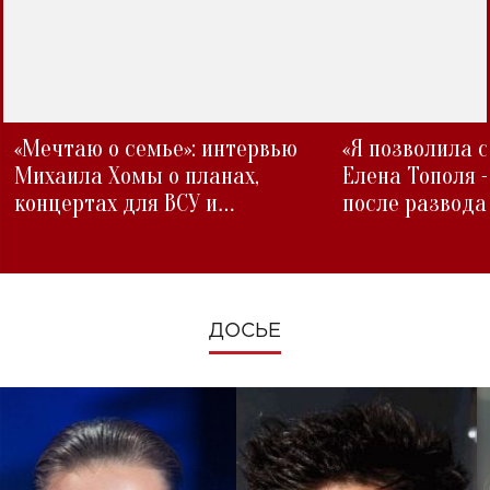
«Мечтаю о семье»: интервью
«Я позволила 
Михаила Хомы о планах,
Елена Тополя 
концертах для ВСУ и
после развода
изменениях во время войны
ДОСЬЕ