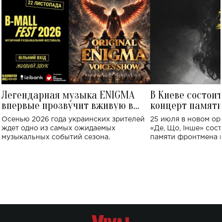
Легендарная музыка ENIGMA
В Киеве состои
впервые прозвучит вживую в
концерт памят
Украине: где состоится концерт
Клименко: более
Осенью 2026 года украинских зрителей
25 июля в новом op
исполнят песн
ждет одно из самых ожидаемых
«Де, Що, Інше» сос
музыкальных событий сезона.
памяти фронтмена
Михаила Клименко. 
особенный музыкал
посвященный артист
стало символом ис
настоящей любви.