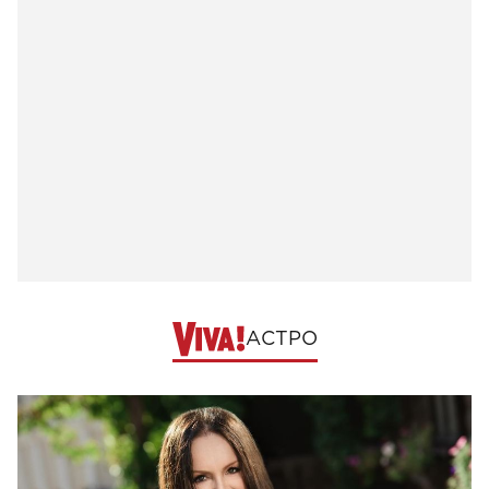
АСТРО