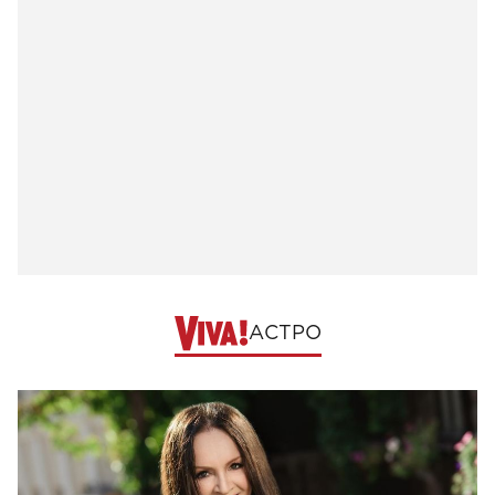
АСТРО