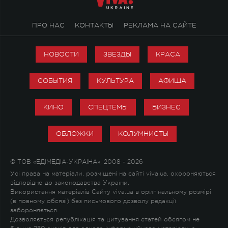
ПРО НАС
КОНТАКТЫ
РЕКЛАМА НА САЙТЕ
НОВОСТИ
ЗВЕЗДЫ
КРАСА
СОБЫТИЯ
КУЛЬТУРА
АФИША
КИНО
СПЕЦТЕМЫ
БИЗНЕС
ОБЛОЖКИ
КОЛУМНИСТЫ
© ТОВ «ЕДІМЕДІА-УКРАЇНА», 2008 - 2026
Усі права на матеріали, розміщені на сайті viva.ua, охороняються
відповідно до законодавства України.
Використання матеріалів Сайту viva.ua в оригінальному розмірі
(в повному обсязі) без письмового дозволу редакції
забороняється.
Дозволяється републікація та цитування статей обсягом не