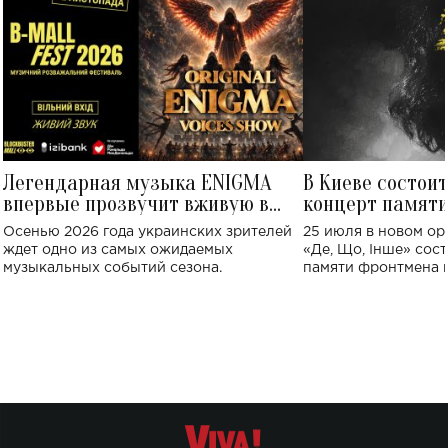
Легендарная музыка ENIGMA
В Киеве состои
впервые прозвучит вживую в
концерт памят
Украине: где состоится концерт
Клименко: более
Осенью 2026 года украинских зрителей
25 июля в новом op
исполнят песн
ждет одно из самых ожидаемых
«Де, Що, Інше» сос
музыкальных событий сезона.
памяти фронтмена
Михаила Клименко. 
особенный музыкал
посвященный артист
стало символом ис
настоящей любви.