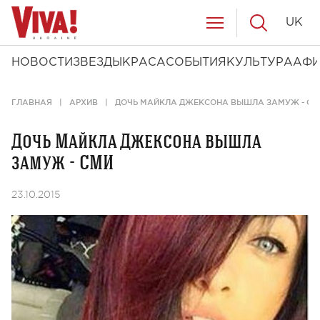
UK
НОВОСТИ
ЗВЕЗДЫ
КРАСА
СОБЫТИЯ
КУЛЬТУРА
АФ
ГЛАВНАЯ
АРХИВ
ДОЧЬ МАЙКЛА ДЖЕКСОНА ВЫШЛА ЗАМУЖ - СМ
Дочь Майкла Джексона вышла
замуж - СМИ
23.10.2015