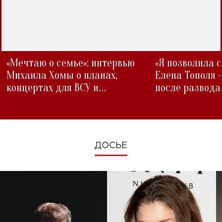
«Мечтаю о семье»: интервью
«Я позволила 
Михаила Хомы о планах,
Елена Тополя 
концертах для ВСУ и
после развода
изменениях во время войны
ДОСЬЕ