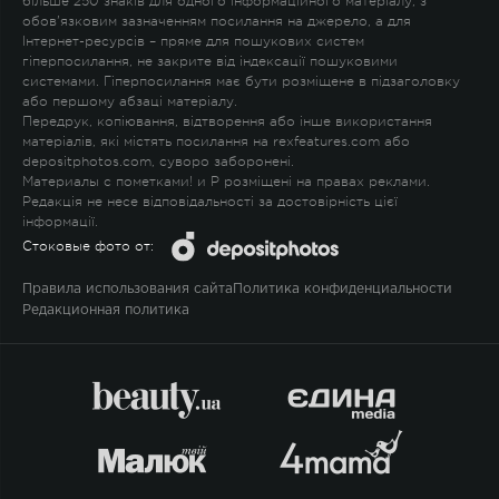
більше 250 знаків для одного інформаційного матеріалу, з
обов'язковим зазначенням посилання на джерело, а для
Інтернет-ресурсів – пряме для пошукових систем
гіперпосилання, не закрите від індексації пошуковими
системами. Гіперпосилання має бути розміщене в підзаголовку
або першому абзаці матеріалу.
Передрук, копіювання, відтворення або інше використання
матеріалів, які містять посилання на rexfeatures.com або
depositphotos.com, суворо заборонені.
Материалы с пометками
!
и
P
розміщені на правах реклами.
Редакція не несе відповідальності за достовірність цієї
інформації.
Стоковые фото от:
Правила использования сайта
Политика конфиденциальности
Редакционная политика