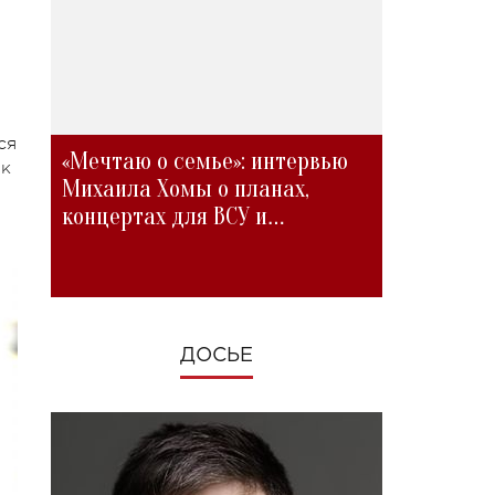
ся
«Мечтаю о семье»: интервью
ак
Михаила Хомы о планах,
концертах для ВСУ и
изменениях во время войны
ДОСЬЕ