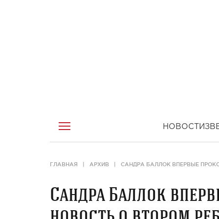
НОВОСТИ
ЗВ
ГЛАВНАЯ
АРХИВ
САНДРА БАЛЛОК ВПЕРВЫЕ ПРОК
Сандра Баллок впер
новость о втором ре