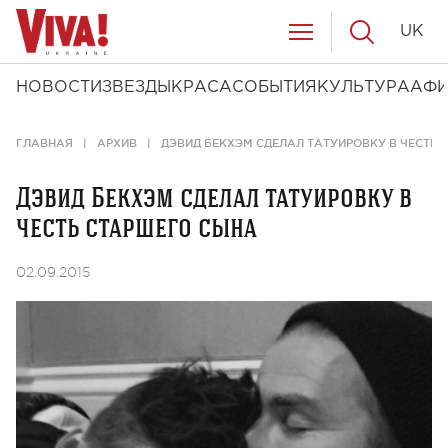
UK
НОВОСТИ
ЗВЕЗДЫ
КРАСА
СОБЫТИЯ
КУЛЬТУРА
АФ
ГЛАВНАЯ
АРХИВ
ДЭВИД БЕКХЭМ СДЕЛАЛ ТАТУИРОВКУ В ЧЕСТЬ
Дэвид Бекхэм сделал татуировку в
честь старшего сына
02.09.2015