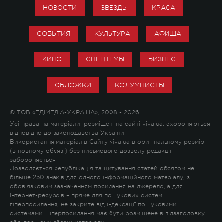
НОВОСТИ
ЗВЕЗДЫ
КРАСА
СОБЫТИЯ
КУЛЬТУРА
АФИША
КИНО
СПЕЦТЕМЫ
БИЗНЕС
ОБЛОЖКИ
КОЛУМНИСТЫ
© ТОВ «ЕДІМЕДІА-УКРАЇНА», 2008 - 2026
Усі права на матеріали, розміщені на сайті viva.ua, охороняються
відповідно до законодавства України.
Використання матеріалів Сайту viva.ua в оригінальному розмірі
(в повному обсязі) без письмового дозволу редакції
забороняється.
Дозволяється републікація та цитування статей обсягом не
більше 250 знаків для одного інформаційного матеріалу, з
обов'язковим зазначенням посилання на джерело, а для
Інтернет-ресурсів – пряме для пошукових систем
гіперпосилання, не закрите від індексації пошуковими
системами. Гіперпосилання має бути розміщене в підзаголовку
або першому абзаці матеріалу.