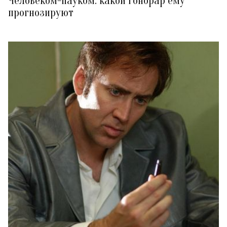
Человеком-пауком: какой гонорар ему
прогнозируют