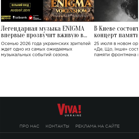
Легендарная музыка ENIGMA
В Киеве состои
впервые прозвучит вживую в
концерт памят
Украине: где состоится концерт
Клименко: более
Осенью 2026 года украинских зрителей
25 июля в новом op
исполнят песн
ждет одно из самых ожидаемых
«Де, Що, Інше» сос
музыкальных событий сезона.
памяти фронтмена
Михаила Клименко. 
особенный музыкал
посвященный артист
стало символом ис
настоящей любви.
ПРО НАС
КОНТАКТЫ
РЕКЛАМА НА САЙТЕ