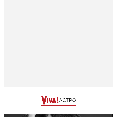
АСТРО