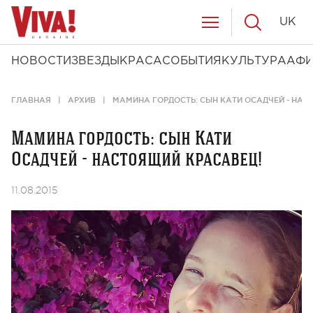
UK
НОВОСТИ
ЗВЕЗДЫ
КРАСА
СОБЫТИЯ
КУЛЬТУРА
АФ
ГЛАВНАЯ
АРХИВ
МАМИНА ГОРДОСТЬ: СЫН КАТИ ОСАДЧЕЙ - НАС
Мамина гордость: сын Кати
Осадчей - настоящий красавец!
11.08.2015