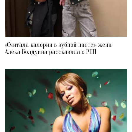
«Считала калории в зубной пасте»: жена
Алека Болдуина рассказала о РПП