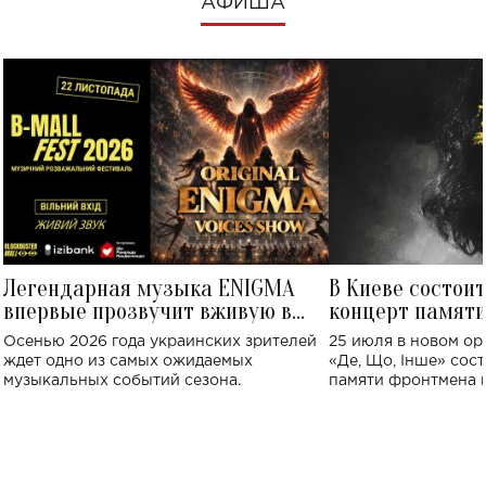
АФИША
Легендарная музыка ENIGMA
В Киеве состои
впервые прозвучит вживую в
концерт памят
Украине: где состоится концерт
Клименко: более
Осенью 2026 года украинских зрителей
25 июля в новом op
исполнят песн
ждет одно из самых ожидаемых
«Де, Що, Інше» сос
музыкальных событий сезона.
памяти фронтмена
Михаила Клименко. 
особенный музыкал
посвященный артист
стало символом ис
настоящей любви.