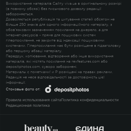
Використання матеріалів Сайту viva.ua в оригінальному розмірі
(в повному обсязі) без письмового дозволу редакції
забороняється.
Дозволяється републікація та цитування статей обсягом не
більше 250 знаків для одного інформаційного матеріалу, з
обов'язковим зазначенням посилання на джерело, а для
Інтернет-ресурсів – пряме для пошукових систем
гіперпосилання, не закрите від індексації пошуковими
системами. Гіперпосилання має бути розміщене в підзаголовку
або першому абзаці матеріалу.
Передрук, копіювання, відтворення або інше використання
матеріалів, які містять посилання на rexfeatures.com або
depositphotos.com, суворо заборонені.
Материалы с пометками
!
и
P
розміщені на правах реклами.
Редакція не несе відповідальності за достовірність цієї
інформації.
Стоковые фото от:
Правила использования сайта
Политика конфиденциальности
Редакционная политика