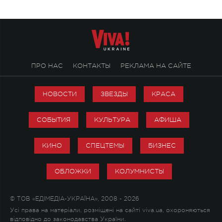
ПРО НАС
КОНТАКТЫ
РЕКЛАМА НА САЙТЕ
НОВОСТИ
ЗВЕЗДЫ
КРАСА
СОБЫТИЯ
КУЛЬТУРА
АФИША
КИНО
СПЕЦТЕМЫ
БИЗНЕС
ОБЛОЖКИ
КОЛУМНИСТЫ
© ТОВ «ЕДІМЕДІА-УКРАЇНА», 2008 - 2026
Усі права на матеріали, розміщені на сайті viva.ua, охороняються
відповідно до законодавства України.