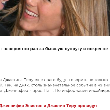
т невероятно рад за бывшую супругу и искренне
и Джастина Теру еще долго будут говорить не только
. Так, на днях, столь знаменательное событие в жизн
г Дженнифер - Брэд Питт. По информации инсайдеро
е Дженнифер Энистон и Джастин Теру проведут