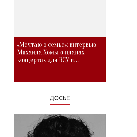
«Мечтаю о семье»: интервью
Михаила Хомы о планах,
концертах для ВСУ и
изменениях во время войны
ДОСЬЕ