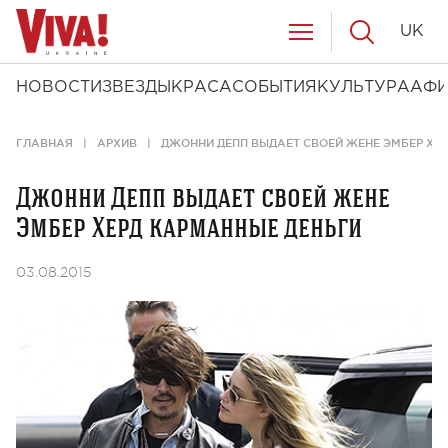
UK
НОВОСТИ
ЗВЕЗДЫ
КРАСА
СОБЫТИЯ
КУЛЬТУРА
АФ
ГЛАВНАЯ
АРХИВ
ДЖОННИ ДЕПП ВЫДАЕТ СВОЕЙ ЖЕНЕ ЭМБЕР ХЕ
Джонни Депп выдает своей жене
Эмбер Херд карманные деньги
03.08.2015