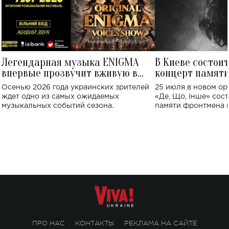
Легендарная музыка ENIGMA
В Киеве состои
впервые прозвучит вживую в
концерт памят
Украине: где состоится концерт
Клименко: более
Осенью 2026 года украинских зрителей
25 июля в новом op
исполнят песн
ждет одно из самых ожидаемых
«Де, Що, Інше» сос
музыкальных событий сезона.
памяти фронтмена
Михаила Клименко. 
особенный музыкал
посвященный артист
стало символом ис
настоящей любви.
ПРО НАС
КОНТАКТЫ
РЕКЛАМА НА САЙТЕ