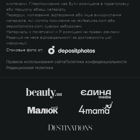
системами. Гіперпосилання має бути розміщене в підзаголовку
або першому абзаці матеріалу.
Передрук, копіювання, відтворення або інше використання
матеріалів, які містять посилання на rexfeatures.com або
depositphotos.com, суворо заборонені.
Материалы с пометками
!
и
P
розміщені на правах реклами.
Редакція не несе відповідальності за достовірність цієї
інформації.
Стоковые фото от:
Правила использования сайта
Политика конфиденциальности
Редакционная политика