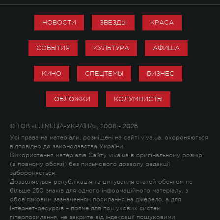
НОВОСТИ
ЗВЕЗДЫ
КРАСА
СОБЫТИЯ
КУЛЬТУРА
АФИША
КИНО
СПЕЦТЕМЫ
БИЗНЕС
ОБЛОЖКИ
КОЛУМНИСТЫ
© ТОВ «ЕДІМЕДІА-УКРАЇНА», 2008 - 2026
Усі права на матеріали, розміщені на сайті viva.ua, охороняються
відповідно до законодавства України.
Використання матеріалів Сайту viva.ua в оригінальному розмірі
(в повному обсязі) без письмового дозволу редакції
забороняється.
Дозволяється републікація та цитування статей обсягом не
більше 250 знаків для одного інформаційного матеріалу, з
обов'язковим зазначенням посилання на джерело, а для
Інтернет-ресурсів – пряме для пошукових систем
гіперпосилання, не закрите від індексації пошуковими