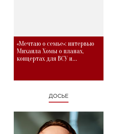
«Мечтаю о семье»: интервью
Михаила Хомы о планах,
концертах для ВСУ и
изменениях во время войны
ДОСЬЕ