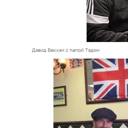
Дэвид Бекхэм с папой Тэдом