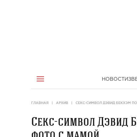
НОВОСТИ
ЗВ
ГЛАВНАЯ
АРХИВ
СЕКС-СИМВОЛ ДЭВИД БЕКХЭМ П
Секс-символ Дэвид Б
фото с мамой