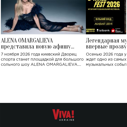
ALENA OMARGALIEVA
Легендарная м
представила новую афишу
впервые прозву
большого концерта во Дворце
Украине: где со
7 ноября 2026 года киевский Дворец
Осенью 2026 года у
спорта
спорта станет площадкой для большого
ждет одно из самы
сольного шоу ALENA OMARGALIEVA.
музыкальных событ
Концерт получил символичное название
«Не пьяная — влюбленная».