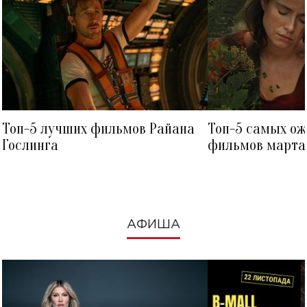
Топ-5 лучших фильмов Райана
Топ-5 самых о
Гослинга
фильмов марта 
посмотреть в к
АФИША