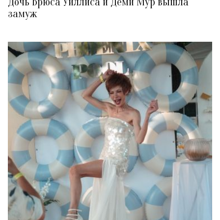
Дочь Брюса Уиллиса и Деми Мур вышла
замуж