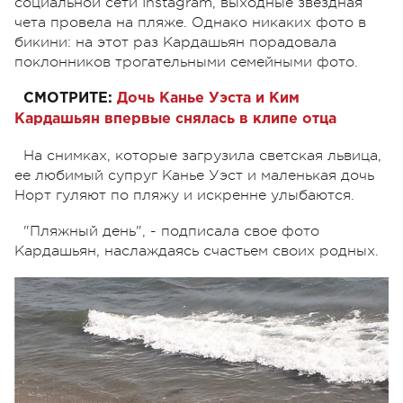
социальной сети Instagram, выходные звездная
чета провела на пляже. Однако никаких фото в
бикини: на этот раз Кардашьян порадовала
поклонников трогательными семейными фото.
СМОТРИТЕ:
Дочь Канье Уэста и Ким
Кардашьян впервые снялась в клипе отца
На снимках, которые загрузила светская львица,
ее любимый супруг Канье Уэст и маленькая дочь
Норт гуляют по пляжу и искренне улыбаются.
"Пляжный день", - подписала свое фото
Кардашьян, наслаждаясь счастьем своих родных.