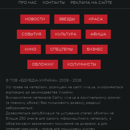
ПРО НАС
КОНТАКТЫ
РЕКЛАМА НА САЙТЕ
НОВОСТИ
ЗВЕЗДЫ
КРАСА
СОБЫТИЯ
КУЛЬТУРА
АФИША
КИНО
СПЕЦТЕМЫ
БИЗНЕС
ОБЛОЖКИ
КОЛУМНИСТЫ
© ТОВ «ЕДІМЕДІА-УКРАЇНА», 2008 - 2026
Усі права на матеріали, розміщені на сайті viva.ua, охороняються
відповідно до законодавства України.
Використання матеріалів Сайту viva.ua в оригінальному розмірі
(в повному обсязі) без письмового дозволу редакції
забороняється.
Дозволяється републікація та цитування статей обсягом не
більше 250 знаків для одного інформаційного матеріалу, з
обов'язковим зазначенням посилання на джерело, а для
Інтернет-ресурсів – пряме для пошукових систем