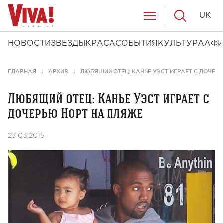
UK
НОВОСТИ
ЗВЕЗДЫ
КРАСА
СОБЫТИЯ
КУЛЬТУРА
АФ
ГЛАВНАЯ
АРХИВ
ЛЮБЯЩИЙ ОТЕЦ: КАНЬЕ УЭСТ ИГРАЕТ С ДОЧЕР
Любящий отец: Канье Уэст играет с
дочерью Норт на пляже
23.03.2015