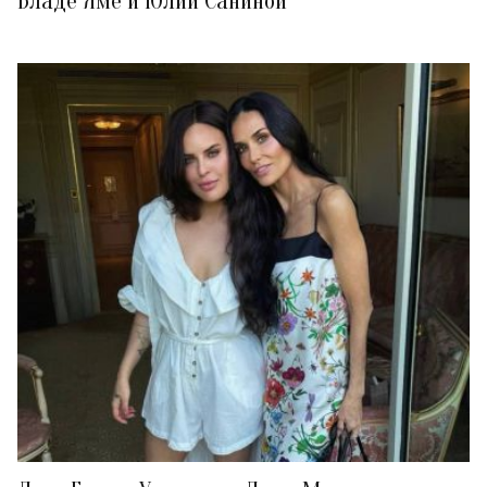
Владе Яме и Юлии Саниной