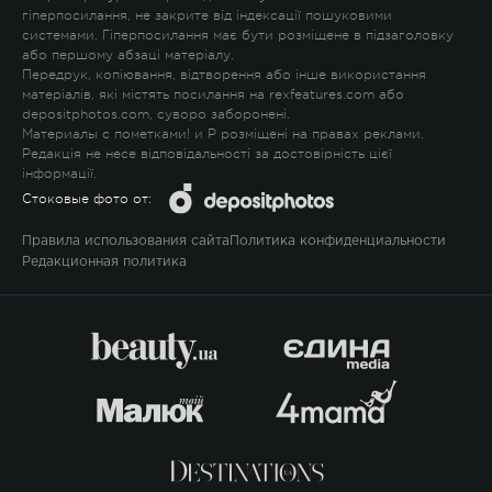
гіперпосилання, не закрите від індексації пошуковими
системами. Гіперпосилання має бути розміщене в підзаголовку
або першому абзаці матеріалу.
Передрук, копіювання, відтворення або інше використання
матеріалів, які містять посилання на rexfeatures.com або
depositphotos.com, суворо заборонені.
Материалы с пометками
!
и
P
розміщені на правах реклами.
Редакція не несе відповідальності за достовірність цієї
інформації.
Стоковые фото от:
Правила использования сайта
Политика конфиденциальности
Редакционная политика